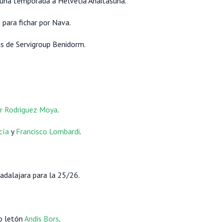
 una temporada a Helvetia Anaitasuna.
para fichar por Nava.
as de Servigroup Benidorm.
er Rodriguez Moya
.
cía
y
Francisco Lombardi
.
adalajara para la 25/26.
mo letón
Andis Bors
.