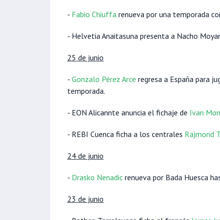
-
Fabio Chiuffa
renueva por una temporada con
- Helvetia Anaitasuna presenta a Nacho Moya
25 de junio
-
Gonzalo Pérez Arce
regresa a España para ju
temporada.
- EON Alicannte anuncia el fichaje de
Ivan Mo
- REBI Cuenca ficha a los centrales
Rajmond T
24 de junio
-
Drasko Nenadic
renueva por Bada Huesca ha
23 de junio