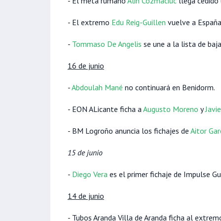
- El meta rumano
Alin Cozmaciuc
llega cedido
- El extremo
Edu Reig-Guillen
vuelve a España 
-
Tommaso De Angelis
se une a la lista de baj
16 de junio
-
Abdoulah Mané
no continuará en Benidorm.
- EON ALicante ficha a
Augusto Moreno
y
Javi
- BM Logroño anuncia los fichajes de
Aitor Gar
15 de junio
-
Diego Vera
es el primer fichaje de Impulse Gu
14 de junio
- Tubos Aranda Villa de Aranda ficha al extre