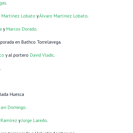
gas
.
 Martínez Lobato
y
Álvaro Martínez Lobato
.
a
y
Marcos Dorado
.
porada en Bathco Torrelavega.
co
y al portero
David Vladic
.
.
Bada Huesca
Javi Domingo
.
 Ramírez
y
Jorge Laredo
.