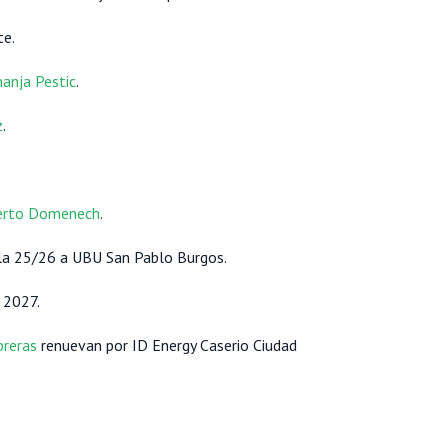
te.
anja Pestic
.
z
.
erto Domenech
.
la 25/26 a UBU San Pablo Burgos.
 2027.
reras
renuevan por ID Energy Caserio Ciudad