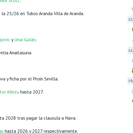
nior Scott
.
 la 25/26 en Tubos Aranda Villa de Aranda.
12
povic
y
Unai Galán
.
12
etia Anaitasuna.
 y ficha por el Proin Sevilla.
19
tor Albizu
hasta 2027.
a 2028 tras pagar la clausula a Nava.
au
hasta 2026 y 2027 respectivamente.