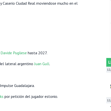
 y Caserio Ciudad Real moviendose mucho en el
o
Davide Pugliese
hasta 2027.
L
del lateral argentino
Juan Gull
.
12
 Impulse Guadalajara.
ks
por petición del jugador estonio.
12