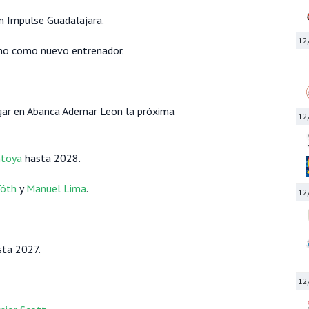
 Impulse Guadalajara.
12
no como nuevo entrenador.
gar en Abanca Ademar Leon la próxima
12
ntoya
hasta 2028.
óth
y
Manuel Lima
.
12
sta 2027.
12