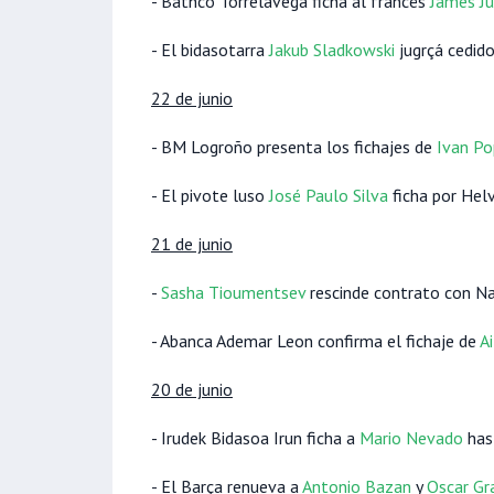
- Bathco Torrelavega ficha al francés
James Ju
- El bidasotarra
Jakub Sladkowski
jugrçá cedido
22 de junio
- BM Logroño presenta los fichajes de
Ivan Po
- El pivote luso
José Paulo Silva
ficha por Helv
21 de junio
-
Sasha Tioumentsev
rescinde contrato con Nava
- Abanca Ademar Leon confirma el fichaje de
Ai
20 de junio
- Irudek Bidasoa Irun ficha a
Mario Nevado
hast
- El Barça renueva a
Antonio Bazan
y
Oscar Gr