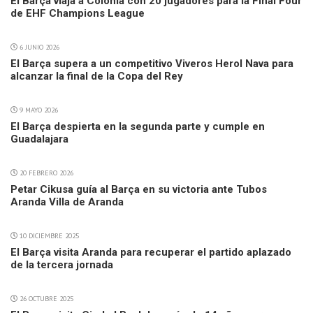
El Barça viaja a Colonia con 20 jugadores para la Final Four
de EHF Champions League
6 JUNIO 2026
El Barça supera a un competitivo Viveros Herol Nava para
alcanzar la final de la Copa del Rey
9 MAYO 2026
El Barça despierta en la segunda parte y cumple en
Guadalajara
20 FEBRERO 2026
Petar Cikusa guía al Barça en su victoria ante Tubos
Aranda Villa de Aranda
10 DICIEMBRE 2025
El Barça visita Aranda para recuperar el partido aplazado
de la tercera jornada
26 OCTUBRE 2025