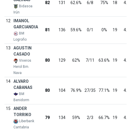
82
131
62.6%
6/8
75%
18
4.6
Bidasoa
Irún
12
IMANOL
GARCIANDIA
81
136
59.6%
0/1
0%
19
4.3
BM
Logroño
13
AGUSTIN
CASADO
80
129
62%
7/11
63.6%
19
4.2
Viveros
Herol Bm.
Nava
14
ALVARO
CABANAS
80
104
76.9%
27/35
77.1%
19
4.2
BM
Benidorm
15
ANDER
TORRIKO
79
134
59%
2/3
66.7%
19
4.2
Liberbank
Cantabria