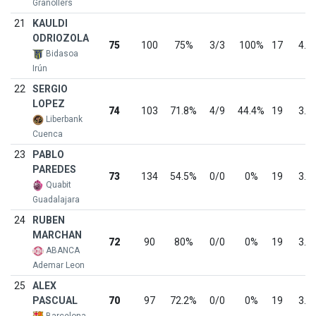
Granollers
21
KAULDI
ODRIOZOLA
75
100
75%
3/3
100%
17
4.4
Bidasoa
Irún
22
SERGIO
LOPEZ
74
103
71.8%
4/9
44.4%
19
3.9
Liberbank
Cuenca
23
PABLO
PAREDES
73
134
54.5%
0/0
0%
19
3.8
Quabit
Guadalajara
24
RUBEN
MARCHAN
72
90
80%
0/0
0%
19
3.8
ABANCA
Ademar Leon
25
ALEX
PASCUAL
70
97
72.2%
0/0
0%
19
3.7