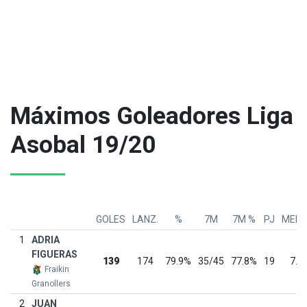
Máximos Goleadores Liga
Asobal 19/20
GOLES
LANZ.
%
7M
7M %
PJ
MEDI
1
ADRIA
FIGUERAS
139
174
79.9%
35/45
77.8%
19
7.3
Fraikin
Granollers
2
JUAN