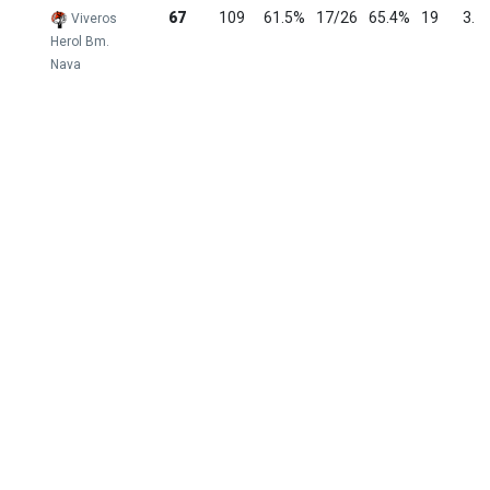
67
109
61.5%
17/26
65.4%
19
3.5
Viveros
Herol Bm.
Nava