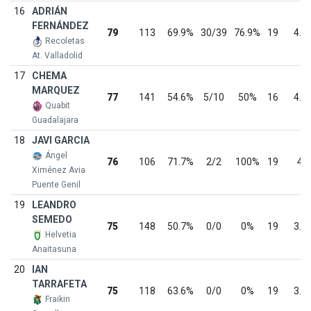
16
ADRIÁN
FERNÁNDEZ
79
113
69.9%
30/39
76.9%
19
4.2
Recoletas
At. Valladolid
17
CHEMA
MARQUEZ
77
141
54.6%
5/10
50%
16
4.8
Quabit
Guadalajara
18
JAVI GARCIA
Ángel
76
106
71.7%
2/2
100%
19
4
Ximénez Avia
Puente Genil
19
LEANDRO
SEMEDO
75
148
50.7%
0/0
0%
19
3.9
Helvetia
Anaitasuna
20
IAN
TARRAFETA
75
118
63.6%
0/0
0%
19
3.9
Fraikin