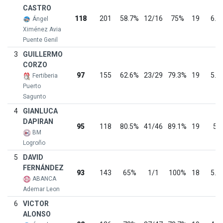
CASTRO
118
201
58.7%
12/16
75%
19
6.2
Ángel
Ximénez Avia
Puente Genil
3
GUILLERMO
CORZO
97
155
62.6%
23/29
79.3%
19
5.1
Fertiberia
Puerto
Sagunto
4
GIANLUCA
DAPIRAN
95
118
80.5%
41/46
89.1%
19
5
BM
Logroño
5
DAVID
FERNÁNDEZ
93
143
65%
1/1
100%
18
5.2
ABANCA
Ademar Leon
6
VICTOR
ALONSO