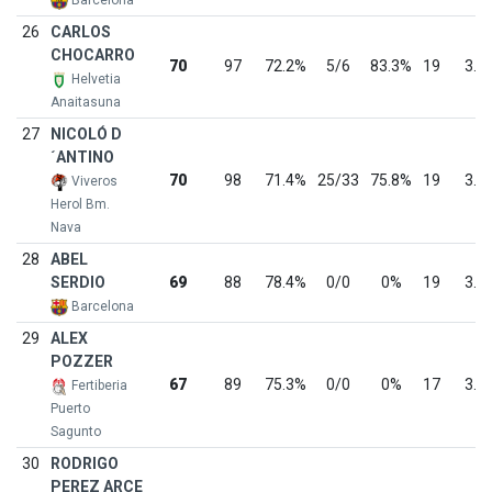
Barcelona
26
CARLOS
CHOCARRO
70
97
72.2%
5/6
83.3%
19
3.7
Helvetia
Anaitasuna
27
NICOLÓ D
´ANTINO
70
98
71.4%
25/33
75.8%
19
3.7
Viveros
Herol Bm.
Nava
28
ABEL
SERDIO
69
88
78.4%
0/0
0%
19
3.6
Barcelona
29
ALEX
POZZER
67
89
75.3%
0/0
0%
17
3.9
Fertiberia
Puerto
Sagunto
30
RODRIGO
PEREZ ARCE