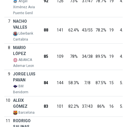
92
126
73%
37/47
78.7%
19
4.8
Ángel
Ximénez Avia
Puente Genil
7
NACHO
VALLES
88
141
62.4%
43/55
78.2%
19
4.6
Liberbank
Cantabria
8
MARIO
LÓPEZ
85
109
78%
34/38
89.5%
19
4.5
ABANCA
Ademar Leon
9
JORGE LUIS
PAVAN
84
144
58.3%
7/8
87.5%
15
5.6
BM
Benidorm
10
ALEIX
GÓMEZ
83
101
82.2%
37/43
86%
16
5.2
Barcelona
11
RODRIGO
SALINAS