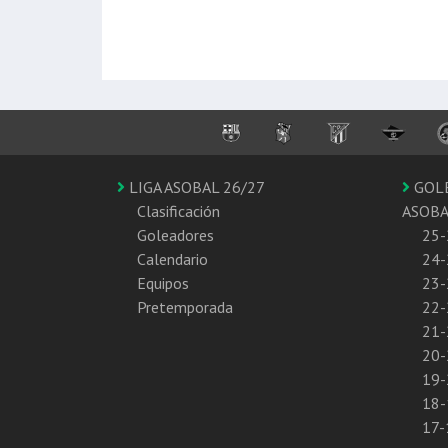
LIGA ASOBAL 26/27
GOL
Clasificación
ASOB
Goleadores
25-
Calendario
24-
Equipos
23-
Pretemporada
22-
21-
20-
19-
18-
17-