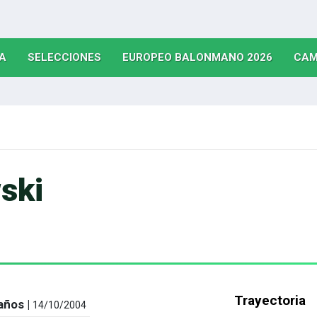
(CURRENT)
(CURRENT)
(CURRE
A
SELECCIONES
EUROPEO BALONMANO 2026
CAM
ski
Trayectoria
años |
14/10/2004