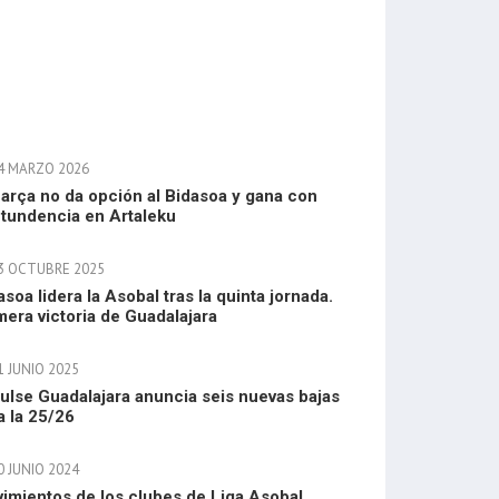
4 MARZO 2026
Barça no da opción al Bidasoa y gana con
tundencia en Artaleku
3 OCTUBRE 2025
asoa lidera la Asobal tras la quinta jornada.
mera victoria de Guadalajara
1 JUNIO 2025
ulse Guadalajara anuncia seis nuevas bajas
a la 25/26
0 JUNIO 2024
imientos de los clubes de Liga Asobal.