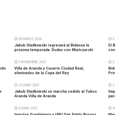
30 MARZO 2026
1
Jakub Sladkowski regresará al Bidasoa la
El 
próxima temporada. Dudas con Mielczarski
con
5 NOVIEMBRE 2025
1
tido
Villa de Aranda y Caserio Ciudad Real,
Bid
eliminados de la Copa del Rey
Pri
23 JUNIO 2025
1
e
Jakub Sladkowski se marcha cedido al Tubos
Imp
Aranda Villa de Aranda
par
4 JUNIO 2025
3
Impulse Guadalajara y UBU San Pablo Burgos
Mov