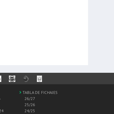
TABLA DE FICHAJES
6
26/27
25/26
24
24/25