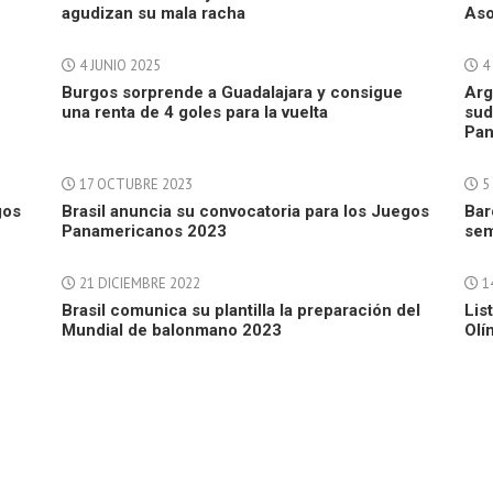
agudizan su mala racha
Aso
4 JUNIO 2025
4
Burgos sorprende a Guadalajara y consigue
Arg
una renta de 4 goles para la vuelta
sud
Pan
17 OCTUBRE 2023
5
gos
Brasil anuncia su convocatoria para los Juegos
Bar
Panamericanos 2023
sem
21 DICIEMBRE 2022
14
Brasil comunica su plantilla la preparación del
Lis
Mundial de balonmano 2023
Olí