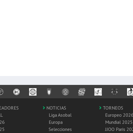
EADORES
NOTICIAS
TORNEOS
AL
Liga Asobal
Europeo 202
26
Europa
Mundial 2025
25
Selecciones
JJOO Paris 20