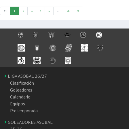
<<
1
2
3
4
5
…
26
>>
LIGA ASOBAL 26/27
Clasificación
Goleadores
Calendario
Equipos
Pretemporada
GOLEADORES ASOBAL