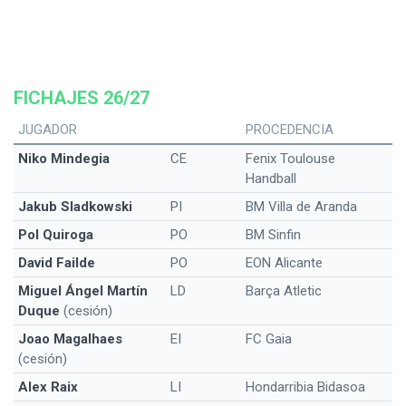
FICHAJES 26/27
JUGADOR
PROCEDENCIA
Niko Mindegia
CE
Fenix Toulouse
Handball
Jakub Sladkowski
PI
BM Villa de Aranda
Pol Quiroga
PO
BM Sinfin
David Failde
PO
EON Alicante
Miguel Ángel Martín
LD
Barça Atletic
Duque
(cesión)
Joao Magalhaes
EI
FC Gaia
(cesión)
Alex Raix
LI
Hondarribia Bidasoa