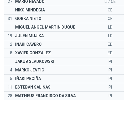
27
MARIO NEVADO
LI / CE
NIKO MINDEGIA
CE
31
GORKA NIETO
CE
MIGUEL ÁNGEL MARTÍN DUQUE
LD
19
JULEN MUJIKA
LD
2
IÑAKI CAVERO
ED
8
XAVIER GONZALEZ
ED
JAKUB SLADKOWSKI
PI
4
MARKO JEVTIC
PI
5
IÑAKI PECIÑA
PI
11
ESTEBAN SALINAS
PI
28
MATHEUS FRANCISCO DA SILVA
PI