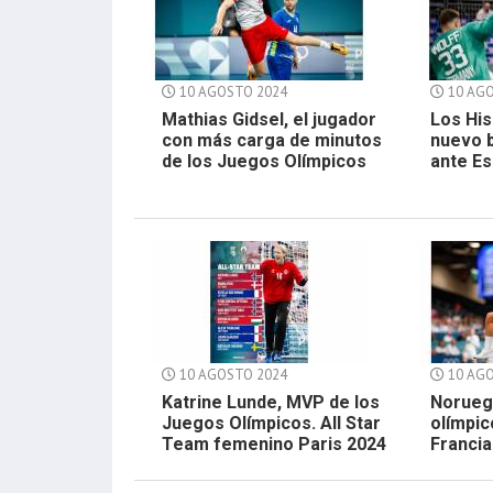
10 AGOSTO 2024
10 AGO
Mathias Gidsel, el jugador
Los Hi
con más carga de minutos
nuevo 
de los Juegos Olímpicos
ante Es
10 AGOSTO 2024
10 AGO
Katrine Lunde, MVP de los
Noruega
Juegos Olímpicos. All Star
olímpic
Team femenino Paris 2024
Francia 