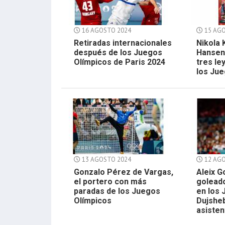
16 AGOSTO 2024
15 AGO
Retiradas internacionales
Nikola 
después de los Juegos
Hansen 
Olímpicos de Paris 2024
tres le
los Ju
13 AGOSTO 2024
12 AGO
Gonzalo Pérez de Vargas,
Aleix 
el portero con más
goleado
paradas de los Juegos
en los 
Olímpicos
Dujshe
asisten