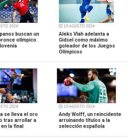
STO 2024
10 AGOSTO 2024
spanos buscan un
Aleks Vlah adelanta a
bronce olímpico
Gidsel como máximo
lovenia
goleador de los Juegos
Olímpicos
STO 2024
10 AGOSTO 2024
 se lleva el oro
Andy Wolff, un reincidente
o tras arrollar a
arruinando títulos a la
en la final
selección española