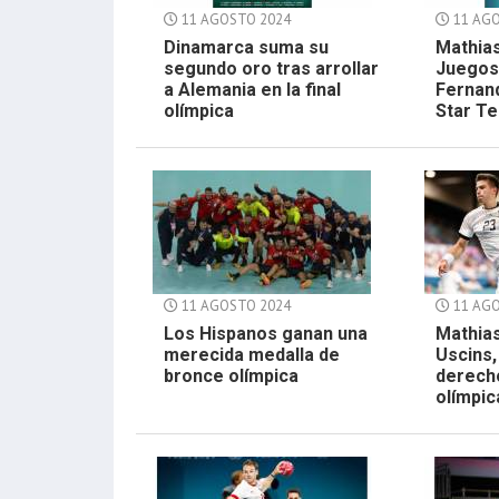
11 AGOSTO 2024
11 AGO
Dinamarca suma su
Mathias
segundo oro tras arrollar
Juegos 
a Alemania en la final
Fernand
olímpica
Star T
11 AGOSTO 2024
11 AGO
Los Hispanos ganan una
Mathias
merecida medalla de
Uscins,
bronce olímpica
derecho
olímpic