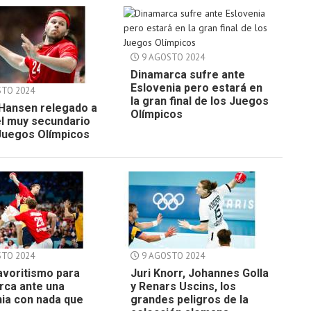
9 AGOSTO 2024
Dinamarca sufre ante
Eslovenia pero estará en
TO 2024
la gran final de los Juegos
 Hansen relegado a
Olímpicos
el muy secundario
 Juegos Olímpicos
TO 2024
9 AGOSTO 2024
avoritismo para
Juri Knorr, Johannes Golla
rca ante una
y Renars Uscins, los
ia con nada que
grandes peligros de la