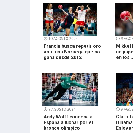
10 AGOSTO 2024
9 AGOS
Francia busca repetir oro
Mikkel
ante una Noruega que no
un pap
gana desde 2012
en los
9 AGOSTO 2024
9 AGOS
Andy Wolff condena a
Claro f
España a luchar por el
Dinama
bronce olímpico
Esloven