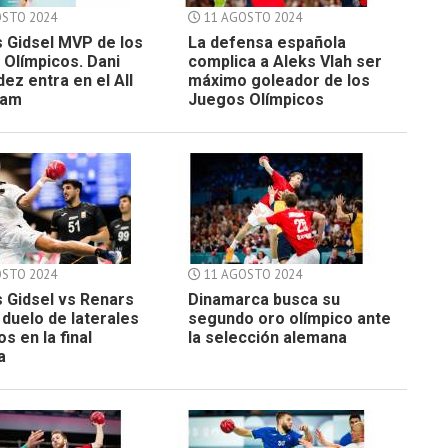
STO 2024
11 AGOSTO 2024
 Gidsel MVP de los
La defensa española
Olímpicos. Dani
complica a Aleks Vlah ser
ez entra en el All
máximo goleador de los
eam
Juegos Olímpicos
STO 2024
11 AGOSTO 2024
 Gidsel vs Renars
Dinamarca busca su
 duelo de laterales
segundo oro olímpico ante
s en la final
la selección alemana
a