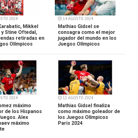
STO 2024
14 AGOSTO 2024
Karabatic, Mikkel
Mathias Gidsel se
y Stine Oftedal,
consagra como el mejor
yendas retiradas en
jugador del mundo en los
egos Olímpicos
Juegos Olímpicos
STO 2024
11 AGOSTO 2024
Gomez máximo
Mathias Gidsel finaliza
r de los Hispanos
como máximo goleador de
Juegos. Alex
los Juegos Olímpicos
baev máximo
Paris 2024
te