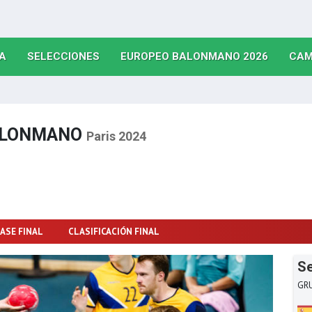
(CURRENT)
(CURRENT)
(CURRE
A
SELECCIONES
EUROPEO BALONMANO 2026
CAM
BALONMANO
Paris 2024
ASE FINAL
CLASIFICACIÓN FINAL
Se
GR