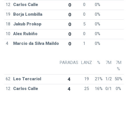
12
Carlos Calle
0
0
0%
19
Borja Lombilla
0
0
0%
18
Jakub Prokop
0
5
0%
10
Alex Rubiño
0
0
0%
4
Marcio da Silva Maildo
0
1
0%
PARADAS
LANZ
%
7M
7M
%
62
Leo Tercariol
4
19
21%
1/2
50%
12
Carlos Calle
4
25
16%
0/1
0%