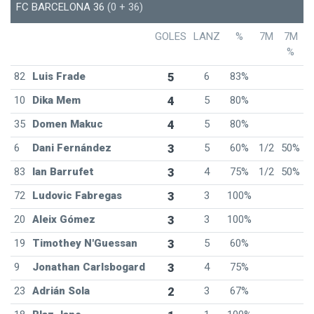
FC BARCELONA 36
(0 + 36)
GOLES
LANZ
%
7M
7M
%
82
Luis Frade
5
6
83%
10
Dika Mem
4
5
80%
35
Domen Makuc
4
5
80%
6
Dani Fernández
3
5
60%
1/2
50%
83
Ian Barrufet
3
4
75%
1/2
50%
72
Ludovic Fabregas
3
3
100%
20
Aleix Gómez
3
3
100%
19
Timothey N'Guessan
3
5
60%
9
Jonathan Carlsbogard
3
4
75%
23
Adrián Sola
2
3
67%