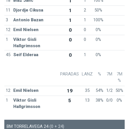
18
Blaz Janc
1
1
100%
11
Djordje Cikusa
1
2
50%
3
Antonio Bazan
1
1
100%
12
Emil Nielsen
0
0
0%
1
Viktor Gisli
0
0
0%
Hallgrimsson
45
Seif Elderaa
0
1
0%
PARADAS
LANZ
%
7M
7M
%
12
Emil Nielsen
19
35
54%
1/2
50%
1
Viktor Gisli
5
13
38%
0/0
0%
Hallgrimsson
BM TORRELAVEGA 24
(0 + 24)