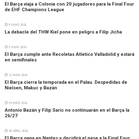
El Barça viaja a Colonia con 20 jugadores para la Final Four
de EHF Champions League
9 JUNIO 2026
La debacle del THW Kiel pone en peligro a Filip Jicha
5 JUNIO 2026
El Barça cumple ante Recoletas Atletico Valladolid y estará
en semifinales
22 MAYO 2026
El Barça cierra la temporada en el Palau. Despedidas de
Nielsen, Makuc y Bazán
19 MAYO 2026
Antonio Bazán y Filip Saric no continuarán en el Barça la
26/27
30 ABRIL 2026
El Barça gana en Nantes y decidirá el pase a la Final Four