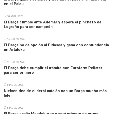
en el Palau
10 ABRIL 2026
El Barça cumple ante Ademar y espera el pinchazo de
Logroño para ser campeón
14 MARZO 2026
El Barça no da opción al Bidasoa y gana con contundencia
en Artaleku
11 MARZO 2026
El Barça debe cumplir el trámite con Eurofarm Pelister
para ser primero
8 MARZO 2026
Nielsen decide el derbi catalán con un Barça mucho más
lider
5 MARZO 2026
El Barça asalta Magdeburgo y será primero de grupo