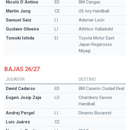
Nicoló D´Antino
ED
BM Cangas
Martín Jung
CE
US Ivry Handball
Samuel Saiz
LI
Ademar León
Gustavo Oliveira
LI
Atlético Valladolid
Tomoki Ishida
EI
Toyota Motor East
Japan Regarosso
Miyagi
BAJAS 26/27
JUGADOR
DESTINO
David Cadarso
ED
BM Caserío Ciudad Real
Eugen Josip Zaja
LD
Chambery Savoie
Handball
Andrej Pergel
LI
Dinamo Bucarest
Luis Juárez
CE