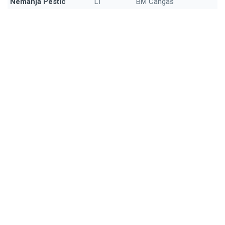
Nemanja Pestic
LI
BM Cangas