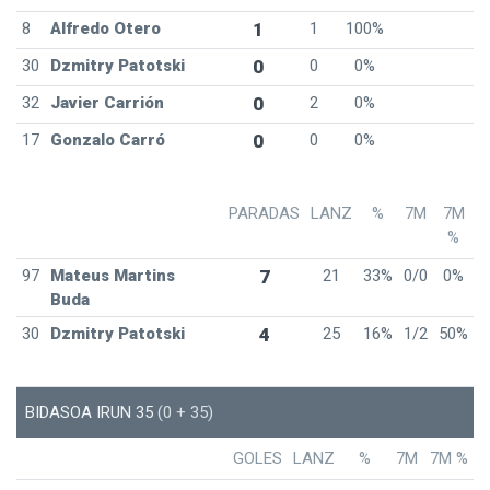
8
Alfredo Otero
1
1
100%
30
Dzmitry Patotski
0
0
0%
32
Javier Carrión
0
2
0%
17
Gonzalo Carró
0
0
0%
PARADAS
LANZ
%
7M
7M
%
97
Mateus Martins
7
21
33%
0/0
0%
Buda
30
Dzmitry Patotski
4
25
16%
1/2
50%
BIDASOA IRUN 35
(0 + 35)
GOLES
LANZ
%
7M
7M %