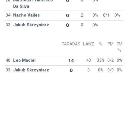
28
Matheus Francisco
0
0
0%
Da Silva
34
Nacho Valles
0
2
0%
0/1
0%
33
Jakub Skrzyniarz
0
0
0%
PARADAS
LANZ
%
7M
7M
%
40
Leo Maciel
14
43
33%
0/2
0%
33
Jakub Skrzyniarz
0
0
0%
0/0
0%