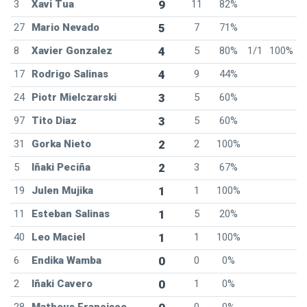
3
Xavi Tua
9
11
82%
27
Mario Nevado
5
7
71%
8
Xavier Gonzalez
4
5
80%
1/1
100%
17
Rodrigo Salinas
4
9
44%
24
Piotr Mielczarski
3
5
60%
97
Tito Diaz
3
5
60%
31
Gorka Nieto
2
2
100%
5
Iñaki Peciña
2
3
67%
19
Julen Mujika
1
1
100%
11
Esteban Salinas
1
5
20%
40
Leo Maciel
1
1
100%
6
Endika Wamba
0
0
0%
2
Iñaki Cavero
0
1
0%