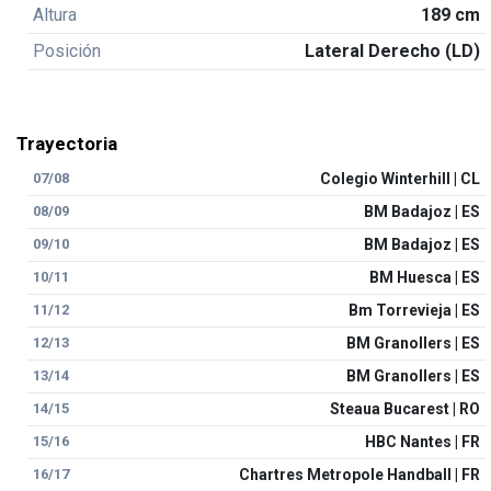
Altura
189 cm
Posición
Lateral Derecho (LD)
Trayectoria
07/08
Colegio Winterhill | CL
08/09
BM Badajoz | ES
09/10
BM Badajoz | ES
10/11
BM Huesca | ES
11/12
Bm Torrevieja | ES
12/13
BM Granollers | ES
13/14
BM Granollers | ES
14/15
Steaua Bucarest | RO
15/16
HBC Nantes | FR
16/17
Chartres Metropole Handball | FR