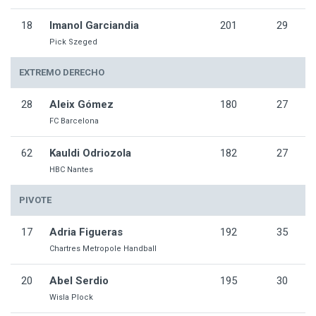
18
Imanol Garciandia
201
29
Pick Szeged
EXTREMO DERECHO
28
Aleix Gómez
180
27
FC Barcelona
62
Kauldi Odriozola
182
27
HBC Nantes
PIVOTE
17
Adria Figueras
192
35
Chartres Metropole Handball
20
Abel Serdio
195
30
Wisla Plock