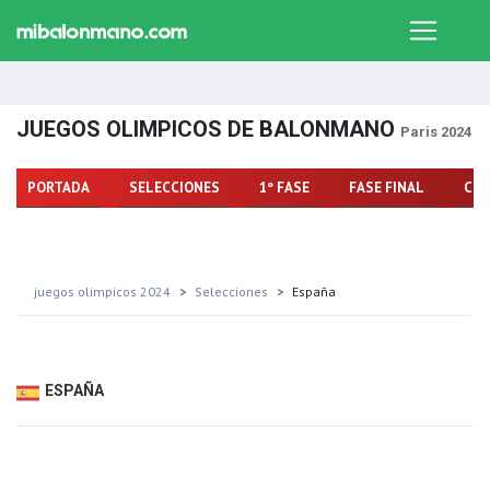
JUEGOS OLIMPICOS DE BALONMANO
Paris 2024
PORTADA
SELECCIONES
1º FASE
FASE FINAL
CLA
juegos olimpicos 2024
Selecciones
España
ESPAÑA