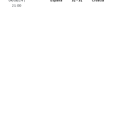
04/08/24 |
España
32 - 31
Croacia
21:00