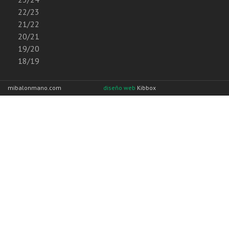
22/23
21/22
20/21
19/20
18/19
mibalonmano.com
diseño web
Kibbox