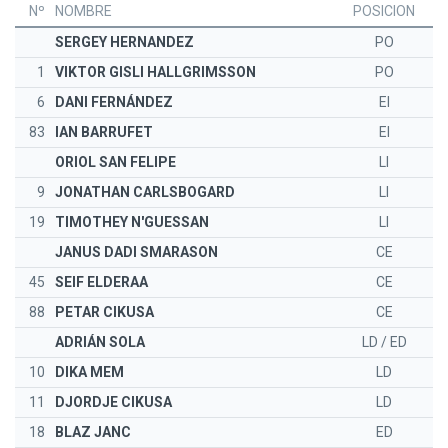
Nº
NOMBRE
POSICION
SERGEY HERNANDEZ
PO
1
VIKTOR GISLI HALLGRIMSSON
PO
6
DANI FERNÁNDEZ
EI
83
IAN BARRUFET
EI
ORIOL SAN FELIPE
LI
9
JONATHAN CARLSBOGARD
LI
19
TIMOTHEY N'GUESSAN
LI
JANUS DADI SMARASON
CE
45
SEIF ELDERAA
CE
88
PETAR CIKUSA
CE
ADRIÁN SOLA
LD / ED
10
DIKA MEM
LD
11
DJORDJE CIKUSA
LD
18
BLAZ JANC
ED