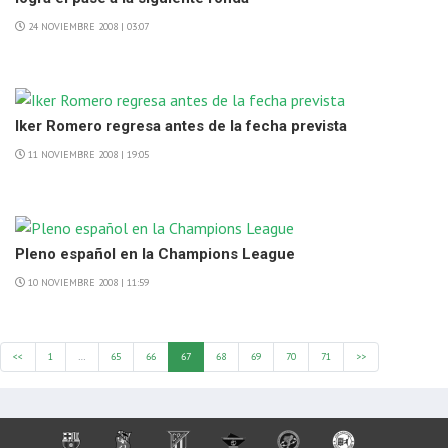
24 NOVIEMBRE 2008 | 03:07
Iker Romero regresa antes de la fecha prevista
11 NOVIEMBRE 2008 | 19:05
Pleno español en la Champions League
10 NOVIEMBRE 2008 | 11:59
<<
1
…
65
66
67
68
69
70
71
>>