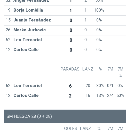
32
Angel Fernandez
1
2
50%
19
Borja Lombilla
1
1
100%
15
Juanjo Fernández
0
1
0%
26
Marko Jurkovic
0
0
0%
62
Leo Tercariol
0
0
0%
12
Carlos Calle
0
0
0%
PARADAS
LANZ
%
7M
7M
%
62
Leo Tercariol
6
20
30%
0/1
0%
12
Carlos Calle
2
16
13%
2/4
50%
BM HUESCA 28
(0 + 28)
GOLES
LANZ
%
7M
7M