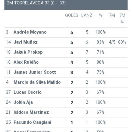
BM TORRELAVEGA 33
(0 + 33)
GOLES
LANZ
%
7M
7M
%
3
Andrés Moyano
5
5
100%
14
Javi Muñoz
5
6
83%
4/5
80%
18
Jakub Prokop
5
7
71%
10
Alex Rubiño
4
5
80%
11
James Junior Scott
3
4
75%
4
Marcio da Silva Maildo
2
2
100%
37
Lucas Osorio
2
3
67%
24
Jokin Aja
2
2
100%
21
Isidoro Martinez
2
3
67%
25
Facundo Cangiani
1
1
100%