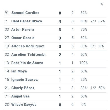
%
91
Samuel Cordies
8
9
89%
7
Dani Perez Bravo
4
5
80%
2/3
67%
33
Artur Parera
3
4
75%
27
Oscar Garcia
3
5
60%
19
Alfonso Rodriguez
3
5
60%
0/1
0%
32
Aurelien Tchitombi
2
4
50%
13
Fabrício de Souza
1
1
100%
14
Ian Moya
1
2
50%
15
Ignacio Suarez
1
4
25%
21
Charly Pérez
1
3
33%
1/2
50%
71
Amjad Saa
1
2
50%
23
Wilson Davyes
0
0
0%