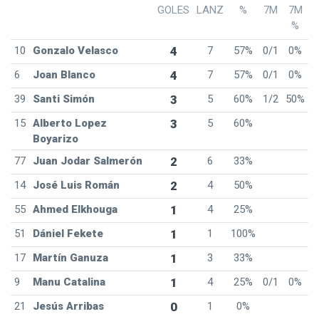
GOLES
LANZ
%
7M
7M
%
10
Gonzalo Velasco
4
7
57%
0/1
0%
6
Joan Blanco
4
7
57%
0/1
0%
39
Santi Simón
3
5
60%
1/2
50%
15
Alberto Lopez
3
5
60%
Boyarizo
77
Juan Jodar Salmerón
2
6
33%
14
José Luis Román
2
4
50%
55
Ahmed Elkhouga
1
4
25%
51
Dániel Fekete
1
1
100%
17
Martín Ganuza
1
3
33%
9
Manu Catalina
1
4
25%
0/1
0%
21
Jesús Arribas
0
1
0%