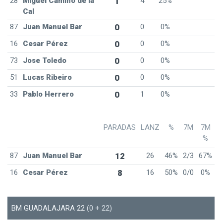
28
Miguel Camino de la
1
4
25%
Cal
87
Juan Manuel Bar
0
0
0%
16
Cesar Pérez
0
0
0%
73
Jose Toledo
0
0
0%
51
Lucas Ribeiro
0
0
0%
33
Pablo Herrero
0
1
0%
PARADAS
LANZ
%
7M
7M
%
87
Juan Manuel Bar
12
26
46%
2/3
67%
16
Cesar Pérez
8
16
50%
0/0
0%
BM GUADALAJARA 22
(0 + 22)