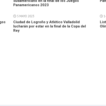
sudamericano en la final de los Juegos
Pan
Panamericanos 2023
5 MAYO 2023
14
egos
Ciudad de Logroño y Atlético Valladolid
Lis
lucharán por estar en la final de la Copa del
Olí
Rey