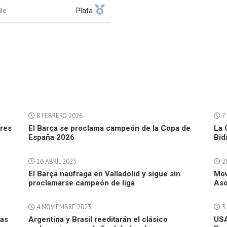
Plata
ile
8 FEBRERO 2026
7
tres
El Barça se proclama campeón de la Copa de
La 
España 2026
Bid
16 ABRIL 2025
2
El Barça naufraga en Valladolid y sigue sin
Mov
proclamarse campeón de liga
Aso
4 NOVIEMBRE 2023
3
tas
Argentina y Brasil reeditarán el clásico
USA