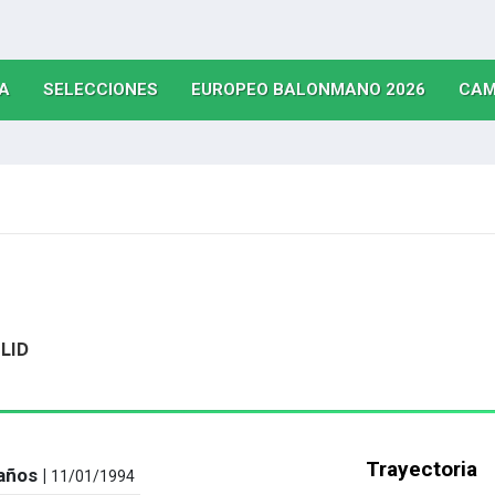
(CURRENT)
(CURRENT)
(CURRE
A
SELECCIONES
EUROPEO BALONMANO 2026
CAM
LID
Trayectoria
años |
11/01/1994