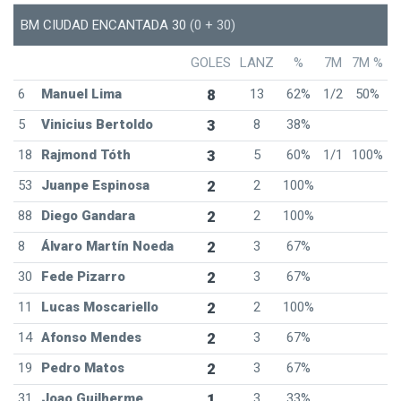
BM CIUDAD ENCANTADA 30
(0 + 30)
GOLES
LANZ
%
7M
7M %
6
Manuel Lima
8
13
62%
1/2
50%
5
Vinicius Bertoldo
3
8
38%
18
Rajmond Tóth
3
5
60%
1/1
100%
53
Juanpe Espinosa
2
2
100%
88
Diego Gandara
2
2
100%
8
Álvaro Martín Noeda
2
3
67%
30
Fede Pizarro
2
3
67%
11
Lucas Moscariello
2
2
100%
14
Afonso Mendes
2
3
67%
19
Pedro Matos
2
3
67%
31
Joao Guilherme
1
3
33%