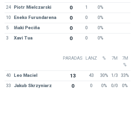
24
Piotr Mielczarski
0
1
0%
10
Eneko Furundarena
0
0
0%
5
Iñaki Peciña
0
0
0%
3
Xavi Tua
0
0
0%
PARADAS
LANZ
%
7M
7M
%
40
Leo Maciel
13
43
30%
1/3
33%
33
Jakub Skrzyniarz
0
0
0%
0/0
0%