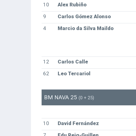
10
Alex Rubiño
9
Carlos Gómez Alonso
4
Marcio da Silva Maildo
12
Carlos Calle
62
Leo Tercariol
BM NAVA 25
(0 + 25)
10
David Fernández
7
Edu Reig-Guillen