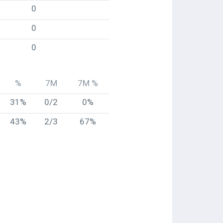
0
0
0
%
7M
7M %
31%
0/2
0%
43%
2/3
67%