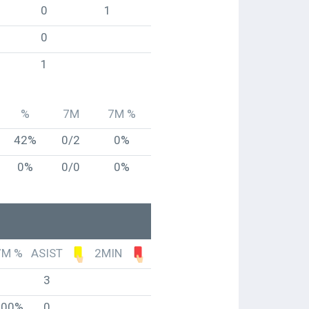
0
1
0
1
%
7M
7M %
42%
0/2
0%
0%
0/0
0%
7M %
ASIST
2MIN
3
100%
0