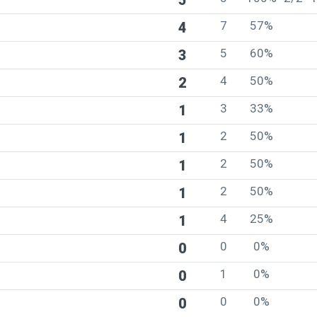
5
7
57%
4
5
60%
3
4
50%
2
3
33%
1
2
50%
1
2
50%
1
2
50%
1
4
25%
1
0
0%
0
1
0%
0
0
0%
0