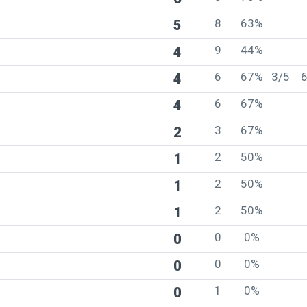
8
63%
5
9
44%
4
6
67%
3/5
4
6
67%
4
3
67%
2
2
50%
1
2
50%
1
2
50%
1
0
0%
0
0
0%
0
1
0%
0