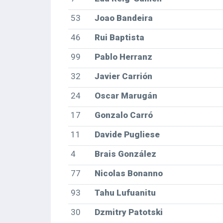
53
Joao Bandeira
46
Rui Baptista
99
Pablo Herranz
32
Javier Carrión
24
Oscar Marugán
17
Gonzalo Carró
11
Davide Pugliese
4
Brais González
77
Nicolas Bonanno
93
Tahu Lufuanitu
30
Dzmitry Patotski