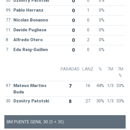
30
Dzmitry Patotski
0
0
0%
99
Pablo Herranz
0
1
0%
77
Nicolas Bonanno
0
0
0%
11
Davide Pugliese
0
0
0%
8
Alfredo Otero
0
2
0%
7
Edu Reig-Guillen
0
0
0%
PARADAS
LANZ
%
7M
7M
%
97
Mateus Martins
7
16
44%
1/3
33%
Buda
30
Dzmitry Patotski
8
27
30%
1/3
33%
BM PUENTE GENIL 30
(0 + 30)