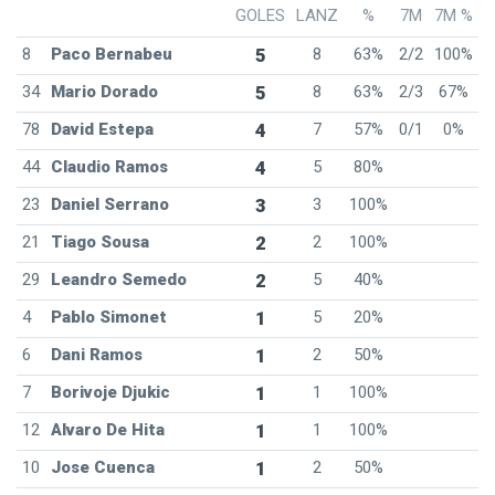
GOLES
LANZ
%
7M
7M %
8
Paco Bernabeu
5
8
63%
2/2
100%
34
Mario Dorado
5
8
63%
2/3
67%
78
David Estepa
4
7
57%
0/1
0%
44
Claudio Ramos
4
5
80%
23
Daniel Serrano
3
3
100%
21
Tiago Sousa
2
2
100%
29
Leandro Semedo
2
5
40%
4
Pablo Simonet
1
5
20%
6
Dani Ramos
1
2
50%
7
Borivoje Djukic
1
1
100%
12
Alvaro De Hita
1
1
100%
10
Jose Cuenca
1
2
50%