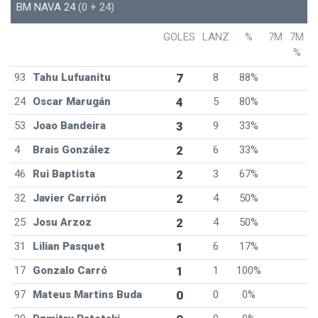
BM NAVA 24
(0 + 24)
GOLES
LANZ
%
7M
7M
%
93
Tahu Lufuanitu
7
8
88%
24
Oscar Marugán
4
5
80%
53
Joao Bandeira
3
9
33%
4
Brais González
2
6
33%
46
Rui Baptista
2
3
67%
32
Javier Carrión
2
4
50%
25
Josu Arzoz
2
4
50%
31
Lilian Pasquet
1
6
17%
17
Gonzalo Carró
1
1
100%
97
Mateus Martins Buda
0
0
0%