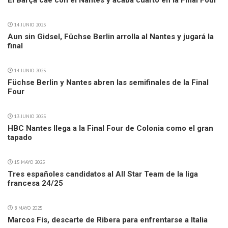
El Barça cae con el Nantes y acaba cuarto en la Final Four
14 JUNIO 2025
Aun sin Gidsel, Füchse Berlin arrolla al Nantes y jugará la
final
14 JUNIO 2025
Füchse Berlin y Nantes abren las semifinales de la Final
Four
13 JUNIO 2025
HBC Nantes llega a la Final Four de Colonia como el gran
tapado
15 MAYO 2025
Tres españoles candidatos al All Star Team de la liga
francesa 24/25
8 MAYO 2025
Marcos Fis, descarte de Ribera para enfrentarse a Italia