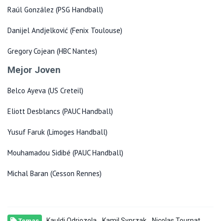
Raúl González (PSG Handball)
Danijel Andjelković (Fenix Toulouse)
Gregory Cojean (HBC Nantes)
Mejor Joven
Belco Ayeva (US Creteil)
Eliott Desblancs (PAUC Handball)
Yusuf Faruk (Limoges Handball)
Mouhamadou Sidibé (PAUC Handball)
Michal Baran (Cesson Rennes)
,
,
,
Kauldi Odriozola
Kamil Syprzak
Nicolas Tournat
Temas