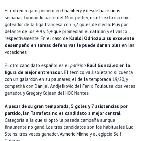
El extremo galo, primero en Chambery y desde hace unas
semanas formando parte del Montpellier, es el sexto máximo
goleador de la liga francesa con 5,7 goles de media. Muy por
delante de los 4,4 y 3,4 que promedian el catalán y el vasco
respectivamente. En el caso de
Kauldi Odriozola su excelente
desempeño en tareas defensivas le puede dar un plus
en las
votaciones.
El otro candidato español es el
parisino
Raúl González en la
figura de mejor entrenador.
El técnico vallisoletano sí cuenta
con un galardón en su palmarés, el de la temporada 19/20, y
competirá con Danijel Andjelkovic del Fenix Toulouse, dos veces
ganador, y Gregory Cojean del HBC Nantes.
A pesar de su gran temporada, 5 goles y 7 asistencias por
partido, Ian Tarrafeta no es candidato a mejor central
.
Categoría a la que sí optó la pasada campaña aunque
finalmente no ganó. Los tres candidatos son los habituales Luc
Steins, tres veces ganador, Aymeric Minne y el egipcio Seif
Elderaa.