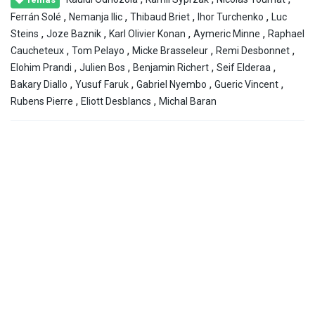
,
,
,
,
Ferrán Solé
Nemanja Ilic
Thibaud Briet
Ihor Turchenko
Luc
,
,
,
,
Steins
Joze Baznik
Karl Olivier Konan
Aymeric Minne
Raphael
,
,
,
,
Caucheteux
Tom Pelayo
Micke Brasseleur
Remi Desbonnet
,
,
,
,
Elohim Prandi
Julien Bos
Benjamin Richert
Seif Elderaa
,
,
,
,
Bakary Diallo
Yusuf Faruk
Gabriel Nyembo
Gueric Vincent
,
,
Rubens Pierre
Eliott Desblancs
Michal Baran