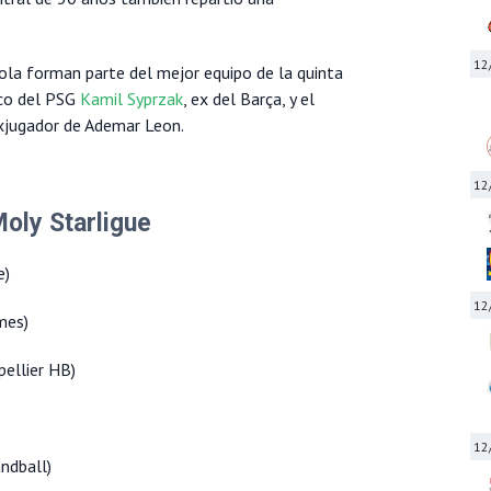
12
ñola forman parte del mejor equipo de la quinta
aco del PSG
Kamil Syprzak
, ex del Barça, y el
exjugador de Ademar Leon.
12
Moly Starligue
e)
12
mes)
ellier HB)
12
ndball)