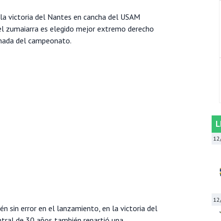
 la victoria del Nantes en cancha del USAM
el zumaiarra es elegido mejor extremo derecho
ornada del campeonato.
L
12
12
n sin error en el lanzamiento, en la victoria del
ntral de 30 años también repartió una