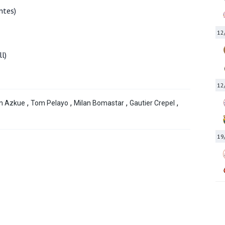
ntes)
12
l)
12
,
,
,
,
n Azkue
Tom Pelayo
Milan Bomastar
Gautier Crepel
19