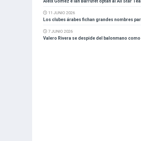
Aleix Gomez e Ian Barrufet optan al All Star T
11 JUNIO 2026
Los clubes árabes fichan grandes nombres pa
7 JUNIO 2026
Valero Rivera se despide del balonmano como l