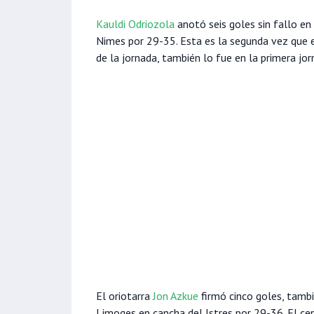
Kauldi Odriozola
anotó seis goles sin fallo en
Nimes por 29-35. Esta es la segunda vez que 
de la jornada, también lo fue en la primera j
El oriotarra
Jon Azkue
firmó cinco goles, tambié
Limoges en cancha del Istres por 29-36. El ce