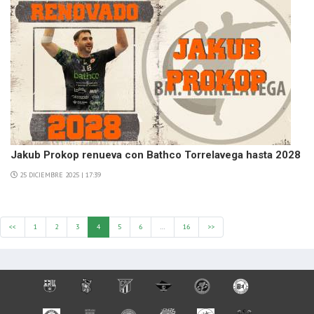
Jakub Prokop renueva con Bathco Torrelavega hasta 2028
25 DICIEMBRE 2025 | 17:39
<<
1
2
3
4
5
6
…
16
>>