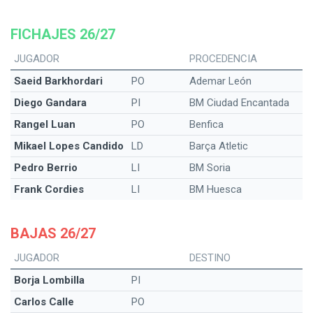
FICHAJES 26/27
JUGADOR
PROCEDENCIA
Saeid Barkhordari
PO
Ademar León
Diego Gandara
PI
BM Ciudad Encantada
Rangel Luan
PO
Benfica
Mikael Lopes Candido
LD
Barça Atletic
Pedro Berrio
LI
BM Soria
Frank Cordies
LI
BM Huesca
BAJAS 26/27
JUGADOR
DESTINO
Borja Lombilla
PI
Carlos Calle
PO