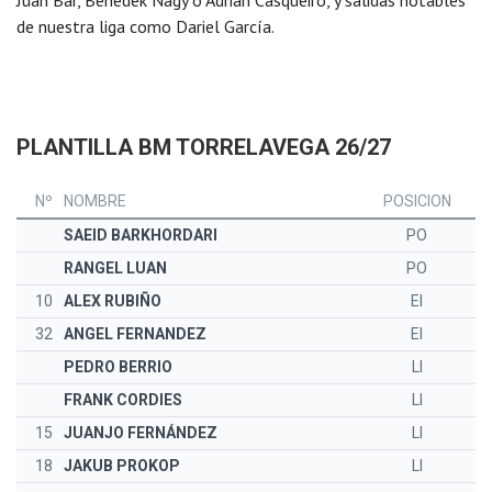
Juan Bar, Benedek Nagy o Adrián Casqueiro, y salidas notables
de nuestra liga como Dariel García.
PLANTILLA BM TORRELAVEGA 26/27
Nº
NOMBRE
POSICION
SAEID BARKHORDARI
PO
RANGEL LUAN
PO
10
ALEX RUBIÑO
EI
32
ANGEL FERNANDEZ
EI
PEDRO BERRIO
LI
FRANK CORDIES
LI
15
JUANJO FERNÁNDEZ
LI
18
JAKUB PROKOP
LI