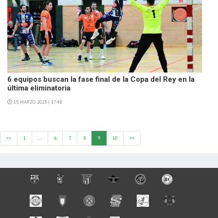
6 equipos buscan la fase final de la Copa del Rey en la
última eliminatoria
15 MARZO 2023 | 17:48
<<
1
…
6
7
8
9
10
>>