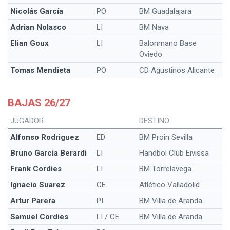
Nicolás García
PO
BM Guadalajara
Adrian Nolasco
LI
BM Nava
Elian Goux
LI
Balonmano Base
Oviedo
Tomas Mendieta
PO
CD Agustinos Alicante
BAJAS 26/27
JUGADOR
DESTINO
Alfonso Rodriguez
ED
BM Proin Sevilla
Bruno García Berardi
LI
Handbol Club Eivissa
Frank Cordies
LI
BM Torrelavega
Ignacio Suarez
CE
Atlético Valladolid
Artur Parera
PI
BM Villa de Aranda
Samuel Cordies
LI / CE
BM Villa de Aranda