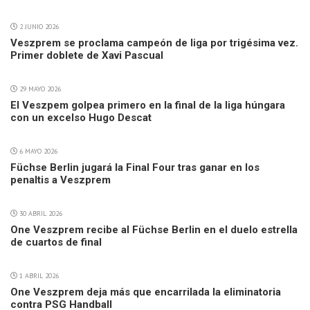
2 JUNIO 2026
Veszprem se proclama campeón de liga por trigésima vez.
Primer doblete de Xavi Pascual
29 MAYO 2026
El Veszpem golpea primero en la final de la liga húngara
con un excelso Hugo Descat
6 MAYO 2026
Füchse Berlin jugará la Final Four tras ganar en los
penaltis a Veszprem
30 ABRIL 2026
One Veszprem recibe al Füchse Berlin en el duelo estrella
de cuartos de final
1 ABRIL 2026
One Veszprem deja más que encarrilada la eliminatoria
contra PSG Handball