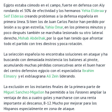
Egipto estaba cómodo en el campo, fuerte en defensa con Aly
rondando el 50% de efectividad y los hermanos
Yehia Elderaa
y
Seif Elderaa
creando problemas a la defensa española en
primera línea. Si bien los de Juan Carlos Pastor han perdido por
lesión a su gran estrella,
Yahia Omar
, en los primeros minutos y
poco después también se marchaba lesionado su otro lateral
derecho,
Mohab Abdelhak
, por lo que han tenido que afrontar
todo el partido con tres diestros y poca rotación.
La selección española no encontraba soluciones en ataque y ha
buscando con demasiada insistencia los balones al pivote,
acumulando muchas pérdidas consecutivas ante el buen hacer
del centro defensivo egipcio con el especialista
Ibrahim
Elmasry
y el exblaugrana
Ali Zein
liderando.
La exclusión en los instantes finales de la primera parte de
Miguel Sanchez-Migallon
ha permitido a los
Faraones
ampliar la
ventaja de dos a cuatro goles y marcharse con una renta
importante al descanso, 8-12. Mucho por mejorar para los
Hispanos especialmente en zona de ataque.