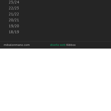
23/24
22/23
21/22
20/21
19/20
18/19
mibalonmano.com
diseño web
Kibbox