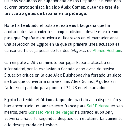
últimos segundos en superioridad de los Hispanos. Sin embargo
el gran
protagonista ha sido Aleix Gomez, autor de tres de
los cuatro goles de España en la prórroga
.
No le ha temblado el pulso el extremo blaugrana que ha
anotado dos lanzamientos complicadísimos desde el extremo
para que España mantuviera el liderazgo en el marcador ante
una selección de Egipto en la que su primera línea acusaba el
cansancio físico, a pesar de los dos
latigazos
de
Ahmed Hesham
.
Con empate a 28 y un minuto por jugar España atacaba en
inferioridad, por la exclusión a Casado y con aviso de pasivo.
Situación crítica en la que Alex Dujshebaev ha forzado un siete
metros que convertiría una vez más Aleix Gomez, 9 goles sin
fallo en el partido, para poner el 29-28 en el marcador.
Egipto ha tenido el último ataque del partido a su disposición y
han encontrado un lanzamiento franco para
Seif Elderaa
en seis
metros, pero
Gonzalo Perez de Vargas
ha parado el balón y
volvería a hacerlo segundos después con el último lanzamiento
a la desesperada de Hesham.