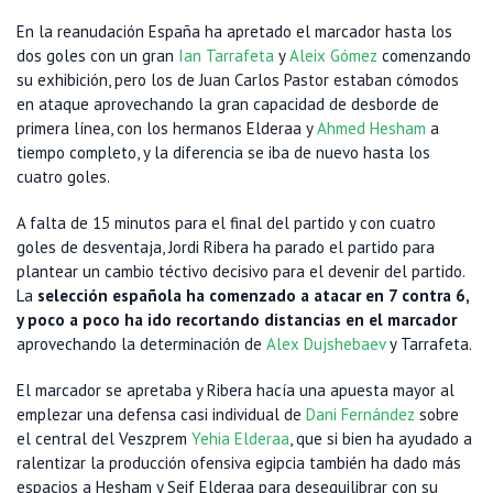
En la reanudación España ha apretado el marcador hasta los
dos goles con un gran
Ian Tarrafeta
y
Aleix Gómez
comenzando
su exhibición, pero los de Juan Carlos Pastor estaban cómodos
en ataque aprovechando la gran capacidad de desborde de
primera línea, con los hermanos Elderaa y
Ahmed Hesham
a
tiempo completo, y la diferencia se iba de nuevo hasta los
cuatro goles.
A falta de 15 minutos para el final del partido y con cuatro
goles de desventaja, Jordi Ribera ha parado el partido para
plantear un cambio téctivo decisivo para el devenir del partido.
La
selección española ha comenzado a atacar en 7 contra 6,
y poco a poco ha ido recortando distancias en el marcador
aprovechando la determinación de
Alex Dujshebaev
y Tarrafeta.
El marcador se apretaba y Ribera hacía una apuesta mayor al
emplezar una defensa casi individual de
Dani Fernández
sobre
el central del Veszprem
Yehia Elderaa
, que si bien ha ayudado a
ralentizar la producción ofensiva egipcia también ha dado más
espacios a Hesham y Seif Elderaa para desequilibrar con su