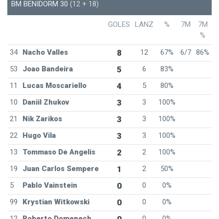
BM BENIDORM 30
(12 + 18)
GOLES
LANZ
%
7M
7M
%
34
Nacho Valles
8
12
67%
6/7
86%
53
Joao Bandeira
5
6
83%
11
Lucas Moscariello
4
5
80%
10
Daniil Zhukov
3
3
100%
21
Nik Zarikos
3
3
100%
22
Hugo Vila
3
3
100%
13
Tommaso De Angelis
2
2
100%
19
Juan Carlos Sempere
1
2
50%
5
Pablo Vainstein
0
0
0%
99
Krystian Witkowski
0
0
0%
12
Roberto Domenech
0
0%