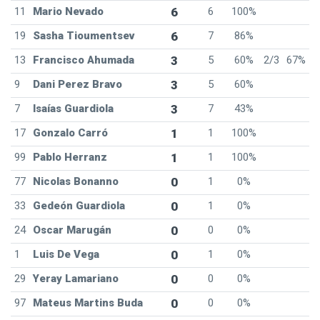
11
Mario Nevado
6
6
100%
19
Sasha Tioumentsev
6
7
86%
13
Francisco Ahumada
3
5
60%
2/3
67%
9
Dani Perez Bravo
3
5
60%
7
Isaías Guardiola
3
7
43%
17
Gonzalo Carró
1
1
100%
99
Pablo Herranz
1
1
100%
77
Nicolas Bonanno
0
1
0%
33
Gedeón Guardiola
0
1
0%
24
Oscar Marugán
0
0
0%
1
Luis De Vega
0
1
0%
29
Yeray Lamariano
0
0
0%
97
Mateus Martins Buda
0
0
0%