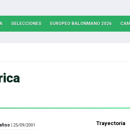
(CURRENT)
(CURRENT)
(CURRE
A
SELECCIONES
EUROPEO BALONMANO 2026
CAM
rica
Trayectoria
años |
25/09/2001