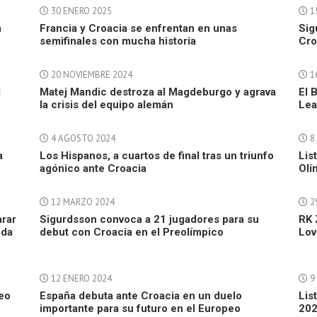
30 ENERO 2025
1
a
Francia y Croacia se enfrentan en unas
Sig
semifinales con mucha historia
Cro
20 NOVIEMBRE 2024
1
l
Matej Mandic destroza al Magdeburgo y agrava
El 
la crisis del equipo alemán
Le
4 AGOSTO 2024
8 
a
Los Hispanos, a cuartos de final tras un triunfo
Lis
agónico ante Croacia
Olí
12 MARZO 2024
2
arar
Sigurdsson convoca a 21 jugadores para su
RK 
eda
debut con Croacia en el Preolímpico
Lov
12 ENERO 2024
9
peo
España debuta ante Croacia en un duelo
Lis
importante para su futuro en el Europeo
202