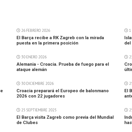
26 FEBRERO 2026
1
El Barça recibe a RK Zagreb con la mirada
Isl
puesta en la primera posición
del
30 ENERO 2026
2
Alemania - Croacia. Prueba de fuego para el
Cro
ataque alemán
últ
30 DICIEMBRE 2026
2
de
Croacia preparará el Europeo de balonmano
El 
2026 con 22 jugadores
ant
25 SEPTIEMBRE 2025
2
El Barça visita Zagreb como previa del Mundial
Ind
de Clubes
has