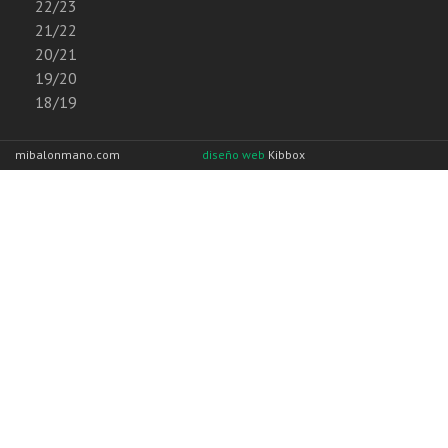
22/23
21/22
20/21
19/20
18/19
mibalonmano.com
diseño web
Kibbox