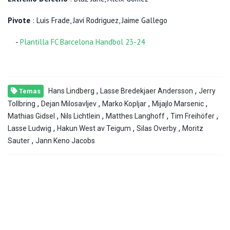
Pivote
: Luis Frade, Javi Rodriguez, Jaime Gallego
-
Plantilla FC Barcelona Handbol 23-24
,
,
Hans Lindberg
Lasse Bredekjaer Andersson
Jerry
Temas
,
,
,
,
Tollbring
Dejan Milosavljev
Marko Kopljar
Mijajlo Marsenic
,
,
,
,
Mathias Gidsel
Nils Lichtlein
Matthes Langhoff
Tim Freihöfer
,
,
,
Lasse Ludwig
Hakun West av Teigum
Silas Overby
Moritz
,
Sauter
Jann Keno Jacobs