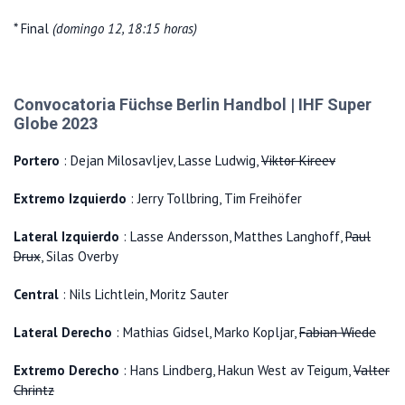
* Final
(domingo 12, 18:15 horas)
Convocatoria Füchse Berlin Handbol | IHF Super
Globe 2023
Portero
: Dejan Milosavljev, Lasse Ludwig,
Viktor Kireev
Extremo Izquierdo
: Jerry Tollbring, Tim Freihöfer
Lateral Izquierdo
: Lasse Andersson, Matthes Langhoff,
Paul
Drux
, Silas Overby
Central
: Nils Lichtlein, Moritz Sauter
Lateral Derecho
: Mathias Gidsel, Marko Kopljar,
Fabian Wiede
Extremo Derecho
: Hans Lindberg, Hakun West av Teigum,
Valter
Chrintz