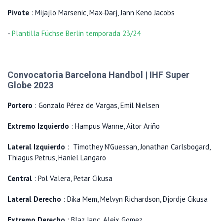
Pivote
: Mijajlo Marsenic,
Max Darj
, Jann Keno Jacobs
-
Plantilla Füchse Berlin temporada 23/24
Convocatoria Barcelona Handbol | IHF Super
Globe 2023
Portero
: Gonzalo Pérez de Vargas, Emil Nielsen
Extremo Izquierdo
: Hampus Wanne, Aitor Ariño
Lateral Izquierdo
: Timothey N'Guessan, Jonathan Carlsbogard,
Thiagus Petrus, Haniel Langaro
Central
: Pol Valera, Petar Cikusa
Lateral Derecho
: Dika Mem, Melvyn Richardson, Djordje Cikusa
Extremo Derecho
: Blaz Janc, Aleix Gomez