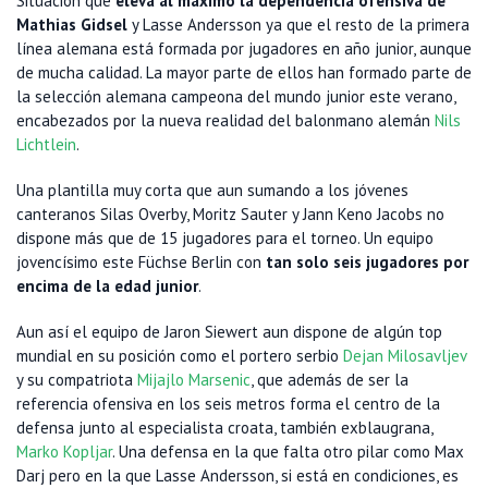
Situación que
eleva al máximo la dependencia ofensiva de
Mathias Gidsel
y Lasse Andersson ya que el resto de la primera
línea alemana está formada por jugadores en año junior, aunque
de mucha calidad. La mayor parte de ellos han formado parte de
la selección alemana campeona del mundo junior este verano,
encabezados por la nueva realidad del balonmano alemán
Nils
Lichtlein
.
Una plantilla muy corta que aun sumando a los jóvenes
canteranos Silas Overby, Moritz Sauter y Jann Keno Jacobs no
dispone más que de 15 jugadores para el torneo. Un equipo
jovencísimo este Füchse Berlin con
tan solo seis jugadores por
encima de la edad junior
.
Aun así el equipo de Jaron Siewert aun dispone de algún top
mundial en su posición como el portero serbio
Dejan Milosavljev
y su compatriota
Mijajlo Marsenic
, que además de ser la
referencia ofensiva en los seis metros forma el centro de la
defensa junto al especialista croata, también exblaugrana,
Marko Kopljar
. Una defensa en la que falta otro pilar como Max
Darj pero en la que Lasse Andersson, si está en condiciones, es