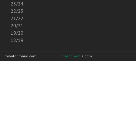
23/24
22/23
21/22
20/21
19/20
18/19
mibalonmano.com
diseño web
Kibbox