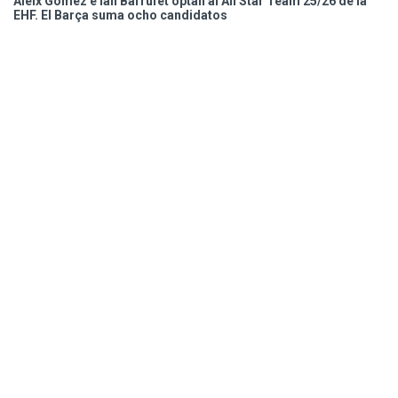
Aleix Gomez e Ian Barrufet optan al All Star Team 25/26 de la
EHF. El Barça suma ocho candidatos