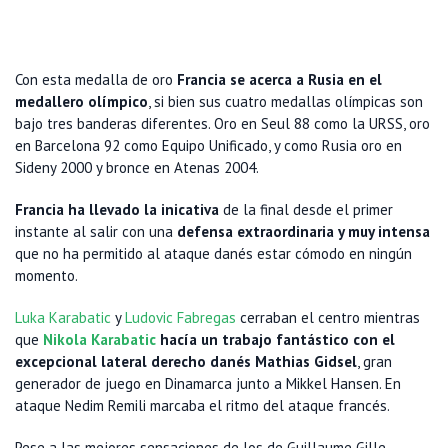
Con esta medalla de oro
Francia se acerca a Rusia en el
medallero olímpico
, si bien sus cuatro medallas olímpicas son
bajo tres banderas diferentes. Oro en Seul 88 como la URSS, oro
en Barcelona 92 como Equipo Unificado, y como Rusia oro en
Sideny 2000 y bronce en Atenas 2004.
Francia ha llevado la inicativa
de la final desde el primer
instante al salir con una
defensa extraordinaria y muy intensa
que no ha permitido al ataque danés estar cómodo en ningún
momento.
Luka Karabatic
y
Ludovic Fabregas
cerraban el centro mientras
que
Nikola Karabatic
hacía un trabajo fantástico con el
excepcional lateral derecho danés Mathias Gidsel
, gran
generador de juego en Dinamarca junto a Mikkel Hansen. En
ataque Nedim Remili marcaba el ritmo del ataque francés.
Pese a las mejores sensaciones de los de Guillaume Gille,