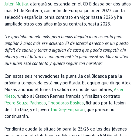
Julen Mujika
, alargará su estancia en el CD Bidasoa por dos años
más. El de Renteria, campeón de Europa junior en 2022 con la
selección española, tenía contrato en vigor hasta 2026 y ha
ampliado otros dos años más su contrato, hasta 2028.
”
Le quedaba un año más, pero hemos llegado a un acuerdo para
ampliar 2 años más ese acuerdo. El de lateral derecho es un puesto
difícil de cubrir, y tener a alguien de casa que pueda competir ahí
ahora y en el futuro es una gran noticia para nosotros. Muy positivo
que Julen esté contento y quiera seguir con nosotros
”.
Con estas seis renovaciones la plantilla del Bidasoa para la
próxima temporada está muy perfilada. El equipo que dirige Alex
Mozas anunció el lunes la salida de uno de sus pilares,
Asier
Nieto
, rumbo al Cesson Rennes francés, y finalizan contrato
Pedro Souza Pacheco
,
Theodoros Boskos
, fichado por la lesión
de Tito Diaz, y el joven
Tao Gey-Emparan
, que parece no
continuarán.
Pendiente queda la situación para la 25/26 de los dos jóvenes
polacos que el club tiene cedidos en el Impulse BM Guadalara.