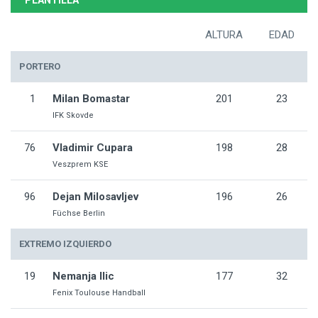
PLANTILLA
ALTURA
EDAD
PORTERO
1
Milan Bomastar
201
23
IFK Skovde
76
Vladimir Cupara
198
28
Veszprem KSE
96
Dejan Milosavljev
196
26
Füchse Berlin
EXTREMO IZQUIERDO
19
Nemanja Ilic
177
32
Fenix Toulouse Handball