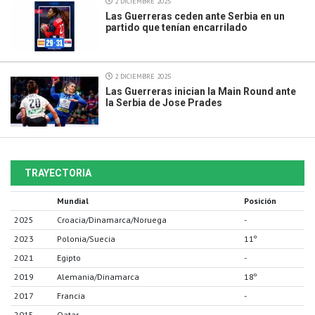
2 DICIEMBRE 2025
Las Guerreras ceden ante Serbia en un
partido que tenían encarrilado
2 DICIEMBRE 2025
Las Guerreras inician la Main Round ante
la Serbia de Jose Prades
TRAYECTORIA
Mundial
Posición
2025
Croacia/Dinamarca/Noruega
-
2023
Polonia/Suecia
11º
2021
Egipto
-
2019
Alemania/Dinamarca
18º
2017
Francia
-
2015
Qatar
-