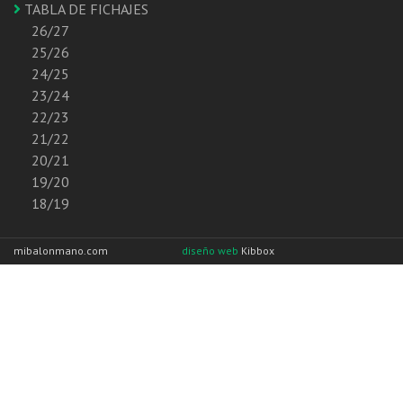
TABLA DE FICHAJES
26/27
25/26
24/25
23/24
22/23
21/22
20/21
19/20
18/19
mibalonmano.com
diseño web
Kibbox