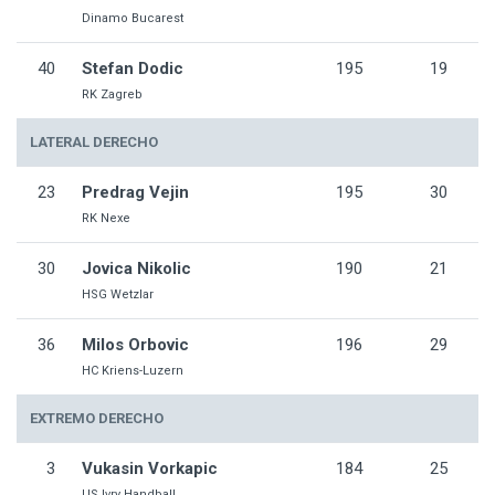
Dinamo Bucarest
40
Stefan Dodic
195
19
RK Zagreb
LATERAL DERECHO
23
Predrag Vejin
195
30
RK Nexe
30
Jovica Nikolic
190
21
HSG Wetzlar
36
Milos Orbovic
196
29
HC Kriens-Luzern
EXTREMO DERECHO
3
Vukasin Vorkapic
184
25
US Ivry Handball