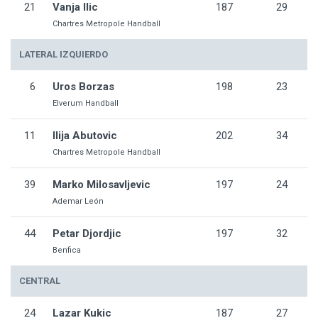
21
Vanja Ilic
187
29
Chartres Metropole Handball
LATERAL IZQUIERDO
6
Uros Borzas
198
23
Elverum Handball
11
Ilija Abutovic
202
34
Chartres Metropole Handball
39
Marko Milosavljevic
197
24
Ademar León
44
Petar Djordjic
197
32
Benfica
CENTRAL
24
Lazar Kukic
187
27