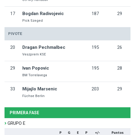
17
Bogdan Radivojevic
187
29
Pick Szeged
PIVOTE
20
Dragan Pechmalbec
195
26
Veszprem KSE
29
Ivan Popovic
195
28
BM Torrelavega
33
Mijajlo Marsenic
203
29
Füchse Berlin
PRIMERA FASE
GRUPO E
P
G
E
P
+/-
Puntos