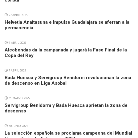
colista
27 ABRIL 2025
Helvetia Anaitasuna e Impulse Guadalajara se aferran a la
permanencia
9 ABRIL 2025
Alcobendas da la campanada y jugará la Fase Final de la
Copa del Rey
7 ABRIL 2025
Bada Huesca y Servigroup Benidorm revolucionan la zona
de descenso en Liga Asobal
31 MARZO 2025
Servigroup Benidorm y Bada Huesca aprietan la zona de
descenso
30 JUNIO 2024
La selección española se proclama campeona del Mundial