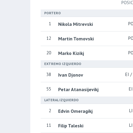
POSI
PORTERO
1
P
Nikola Mitrevski
12
P
Martin Tomovski
20
P
Marko Kizikj
EXTREMO IZQUIERDO
38
EI /
Ivan Djonov
55
EI
Petar Atanasijevikj
LATERAL IZQUIERDO
2
LI
Edvin Omeragikj
11
LI
Filip Taleski