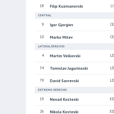
18
LI
Filip Kuzmanovski
CENTRAL
9
C
Igor Gjorgiev
10
C
Marko Mitev
LATERAL DERECHO
4
L
Martin Velkovski
34
L
Tomislav Jagurinoski
79
L
David Savrevski
EXTREMO DERECHO
19
E
Nenad Kosteski
26
E
Nikola Kosteski