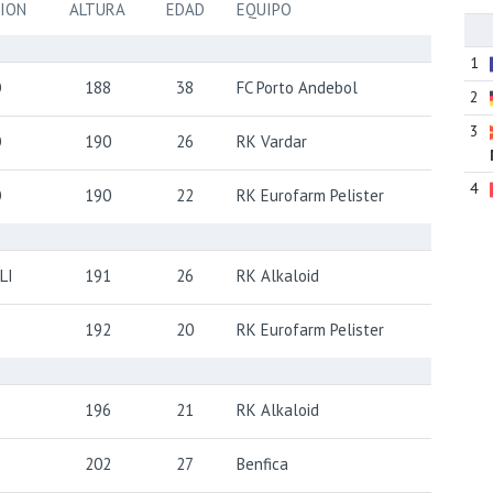
CION
ALTURA
EDAD
EQUIPO
1
O
188
38
FC Porto Andebol
2
3
O
190
26
RK Vardar
4
O
190
22
RK Eurofarm Pelister
 LI
191
26
RK Alkaloid
192
20
RK Eurofarm Pelister
196
21
RK Alkaloid
202
27
Benfica