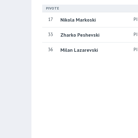
PIVOTE
17
PI
Nikola Markoski
33
PI
Zharko Peshevski
36
PI
Milan Lazarevski