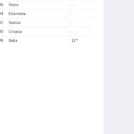
06
Suiza
-
04
Eslovenia
-
02
Suecia
-
00
Croacia
-
98
Italia
12º