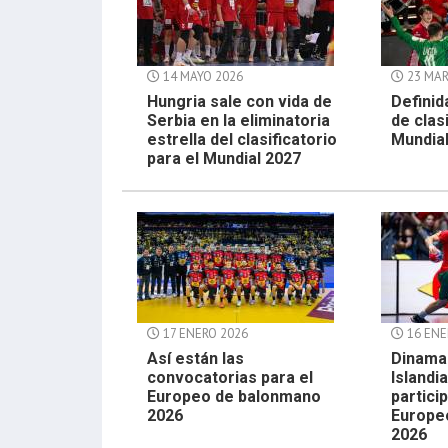
14 MAYO 2026
23 MAR
Hungria sale con vida de
Definid
Serbia en la eliminatoria
de clas
estrella del clasificatorio
Mundia
para el Mundial 2027
17 ENERO 2026
16 ENE
Así están las
Dinamar
convocatorias para el
Islandia
Europeo de balonmano
partici
2026
Europe
2026