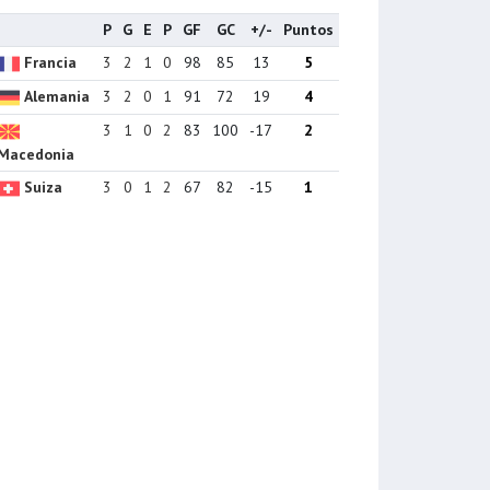
P
G
E
P
GF
GC
+/-
Puntos
Francia
3
2
1
0
98
85
13
5
Alemania
3
2
0
1
91
72
19
4
3
1
0
2
83
100
-17
2
Macedonia
Suiza
3
0
1
2
67
82
-15
1