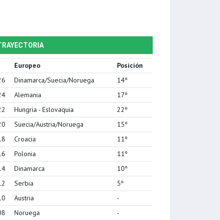
TRAYECTORIA
Europeo
Posición
26
Dinamarca/Suecia/Noruega
14º
24
Alemania
17º
22
Hungria - Eslovaquia
22º
20
Suecia/Austria/Noruega
15º
18
Croacia
11º
16
Polonia
11º
14
Dinamarca
10º
12
Serbia
5º
10
Austria
-
08
Noruega
-