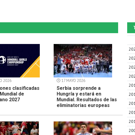
20
20
20
20
O 2026
17 MAYO 2026
20
ones clasificadas
Serbia sorprende a
 Mundial de
Hungría y estará en
20
ano 2027
Mundial. Resultados de las
20
eliminatorias europeas
20
20
20