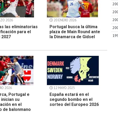
20
20
20
ZO 2026
20 ENERO 2026
as las eliminatorias
Portugal busca la última
20
ificación para el
plaza de Main Round ante
19
l 2027
la Dinamarca de Gidsel
RO 2026
12 MAYO 2025
ca, Portugal e
España estará en el
 inician su
segundo bombo en el
pación en el
sorteo del Europeo 2026
o de balonmano