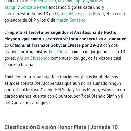
cuarteto
Alberto Serradilla,
Antonio Capitan
,
Nicolas
Zungri
y
Gonzalo Perez
anotando 5 goles cada uno, y
contrarrestando los 10 de
Marquinhos Vinicius Braga
, el máximo
goleador de DHP, y los 6 de
Martin Santano
.
Completa el
terceto perseguidor el Anaitasuna de Nacho
Moyano, que sumó su tercera victoria consecutiva al ganar en
La Catedral
al Trasmapi Gobycar Eivissa por 29-28
con dos
grandes protagonistas.
Iker Elola
como su mejor jugador con 10
goles, y
Julen Elustondo
como autor del gol de la victoria casi
sobre la bocina.
También en la zona baja la situación está muy igualada más
allá del colista BM Alcobendas que aun no ha sumado ningún
punto. Confía Base Oviedo, BM Soria y Trops Mlaga, estos con un
partido menos, cuenta con 6 puntos, por 7 del Blendio Sinfin y 8
del Contazara Zaragoza.
Clasificación División Honor Plata | Jornada 10