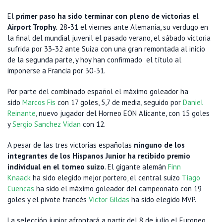
El
primer paso ha sido terminar con pleno de victorias el
Airport Trophy.
28-31 el viernes ante Alemania, su verdugo en
la final del mundial juvenil el pasado verano, el sábado victoria
sufrida por 33-32 ante Suiza con una gran remontada al inicio
de la segunda parte, y hoy han confirmado el título al
imponerse a Francia por 30-31.
Por parte del combinado español el máximo goleador ha
sido
Marcos Fis
con 17 goles, 5,7 de media, seguido por
Daniel
Reinante
, nuevo jugador del Horneo EON Alicante, con 15 goles
y
Sergio Sanchez Vidan
con 12.
A pesar de las tres victorias españolas
ninguno de los
integrantes de los Hispanos Junior ha recibido premio
individual en el torneo suizo
. El gigante alemán
Finn
Knaack
ha sido elegido mejor portero, el central suizo
Tiago
Cuencas
ha sido el máximo goleador del campeonato con 19
goles y el pivote francés
Victor Gildas
ha sido elegido MVP.
La selección junior afrontará a partir del 8 de julio el Europeo