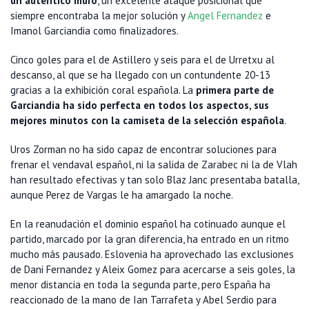
un auténtico muro
, un excelente ataque posicional que
siempre encontraba la mejor solución y
Angel Fernandez
e
Imanol Garciandia como finalizadores.
Cinco goles para el de Astillero y seis para el de Urretxu al
descanso, al que se ha llegado con un contundente 20-13
gracias a la exhibición coral española. La
primera parte de
Garciandia ha sido perfecta en todos los aspectos, sus
mejores minutos con la camiseta de la selección española
.
Uros Zorman no ha sido capaz de encontrar soluciones para
frenar el vendaval español, ni la salida de Zarabec ni la de Vlah
han resultado efectivas y tan solo Blaz Janc presentaba batalla,
aunque Perez de Vargas le ha amargado la noche.
En la reanudación el dominio español ha cotinuado aunque el
partido, marcado por la gran diferencia, ha entrado en un ritmo
mucho más pausado. Eslovenia ha aprovechado las exclusiones
de Dani Fernandez y Aleix Gomez para acercarse a seis goles, la
menor distancia en toda la segunda parte, pero España ha
reaccionado de la mano de Ian Tarrafeta y Abel Serdio para