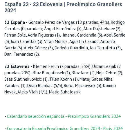
España 32 - 22 Eslovenia | Preolímpico Granollers
2024
32 España
- Gonzalo Pérez de Vargas (18 paradas, 47%), Rodrigo
Corrales (0 paradas); Ángel Fernández (5), Álex Dujshebaev (2),
Ferran Solé, Adria Figueras (1), Imanol Garciandia (6), Abel Serdio
(3), Joan Cañellas (3), Viran Morros, Agustín Casado, Antonio
García (3), Aleix Gómez (3), Gedeón Guardiola, Ian Tarrafeta (3),
Dani Fernández (2).
22 Eslovenia -
Klemen Ferlin (7 paradas, 23%), Urban Lesjak (2
paradas, 20%); Blaz Blagotinsek (1), Blaz Janc (4), Nejc Cehte (2),
Stas Slatinek Jovicic (1), Tilen Kodrin (1), Matej Gaber, Miha
Zarabec (1), Dean Bombac (5/3), Borut Mackovsek (3), Domen
Novak, Aleks Vlah (4/1), Matic Suholeznik.
-
Calendario selección española - Preolimpico Granollers 2024
-
Convocatoria España Preolímpico Granollers 2024 - Paris 2024