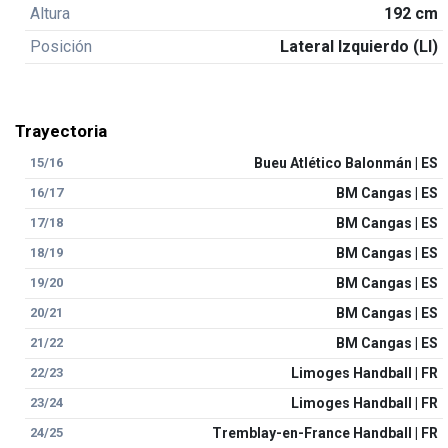
Altura
192 cm
Posición
Lateral Izquierdo (LI)
Trayectoria
15/16
Bueu Atlético Balonmán | ES
16/17
BM Cangas | ES
17/18
BM Cangas | ES
18/19
BM Cangas | ES
19/20
BM Cangas | ES
20/21
BM Cangas | ES
21/22
BM Cangas | ES
22/23
Limoges Handball | FR
23/24
Limoges Handball | FR
24/25
Tremblay-en-France Handball | FR