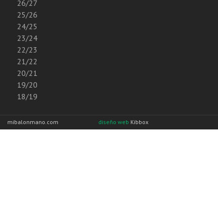
26/27
25/26
24/25
23/24
22/23
21/22
20/21
19/20
18/19
mibalonmano.com
diseño web
Kibbox