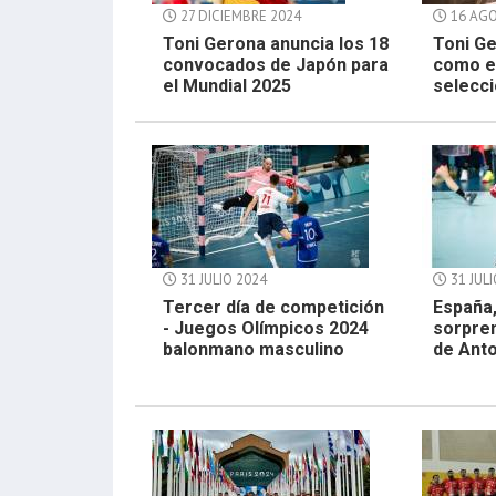
27 DICIEMBRE 2024
16 AGO
Toni Gerona anuncia los 18
Toni G
convocados de Japón para
como e
el Mundial 2025
selecc
31 JULIO 2024
31 JUL
Tercer día de competición
España,
- Juegos Olímpicos 2024
sorpren
balonmano masculino
de Ant