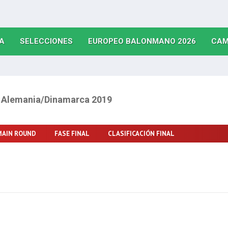
(CURRENT)
(CURRENT)
(CURRE
A
SELECCIONES
EUROPEO BALONMANO 2026
CAM
O
Alemania/Dinamarca 2019
MAIN ROUND
FASE FINAL
CLASIFICACIÓN FINAL