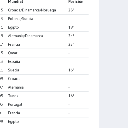
Mundial
Posición
25
Croacia/Dinamarca/Noruega
28º
23
Polonia/Suecia
-
21
Egipto
19º
19
Alemania/Dinamarca
24º
17
Francia
22º
15
Qatar
-
13
España
-
11
Suecia
16º
09
Croacia
-
07
Alemania
-
05
Tunez
16º
03
Portugal
-
01
Francia
-
99
Egipto
-