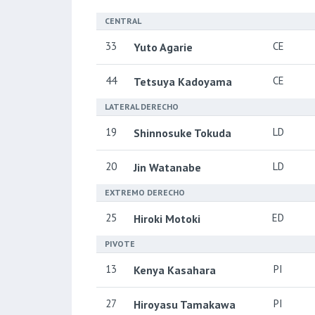
CENTRAL
33
CE
Yuto Agarie
44
CE
Tetsuya Kadoyama
LATERAL DERECHO
19
LD
Shinnosuke Tokuda
20
LD
Jin Watanabe
EXTREMO DERECHO
25
ED
Hiroki Motoki
PIVOTE
13
PI
Kenya Kasahara
27
PI
Hiroyasu Tamakawa