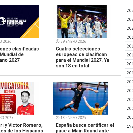
20
20
20
20
O 2026
29 ENERO 2026
20
ones clasificadas
Cuatro selecciones
 Mundial de
europeas se clasifican
20
ano 2027
para el Mundial 2027. Ya
20
son 18 en total
20
20
20
20
20
20
RO 2025
18 ENERO 2025
ri y Victor Romero,
España busca certificar el
19
es de los Hispanos
pase a Main Round ante