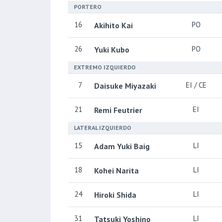
PORTERO
16
PO
Akihito Kai
26
PO
Yuki Kubo
EXTREMO IZQUIERDO
7
EI / CE
Daisuke Miyazaki
21
EI
Remi Feutrier
LATERAL IZQUIERDO
15
LI
Adam Yuki Baig
18
LI
Kohei Narita
24
LI
Hiroki Shida
31
LI
Tatsuki Yoshino