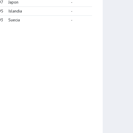
97
Japon
-
95
Islandia
-
93
Suecia
-