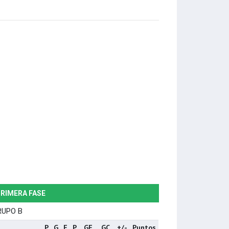
RIMERA FASE
RUPO B
P
G
E
P
GF
GC
+/-
Puntos