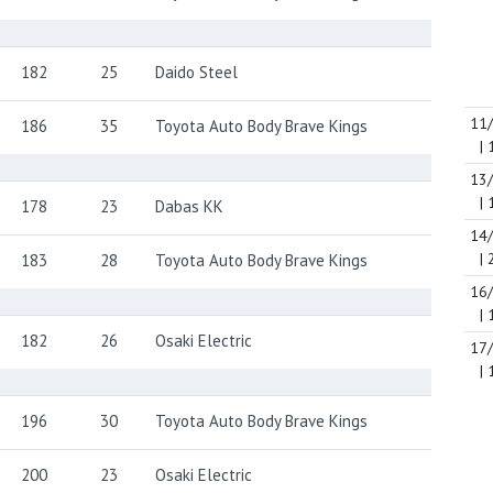
182
25
Daido Steel
11
186
35
Toyota Auto Body Brave Kings
| 
13
| 
178
23
Dabas KK
14
| 
183
28
Toyota Auto Body Brave Kings
16
| 
182
26
Osaki Electric
17
| 
196
30
Toyota Auto Body Brave Kings
200
23
Osaki Electric