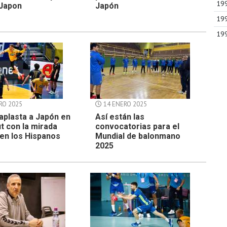
19
 Japon
Japón
19
19
RO 2025
14 ENERO 2025
aplasta a Japón en
Así están las
t con la mirada
convocatorias para el
en los Hispanos
Mundial de balonmano
2025