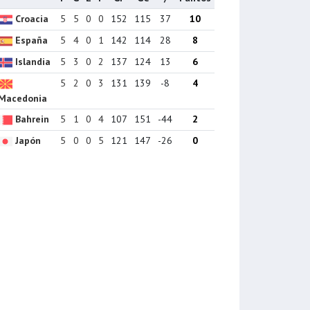
Croacia
5
5
0
0
152
115
37
10
España
5
4
0
1
142
114
28
8
Islandia
5
3
0
2
137
124
13
6
5
2
0
3
131
139
-8
4
Macedonia
Bahrein
5
1
0
4
107
151
-44
2
Japón
5
0
0
5
121
147
-26
0