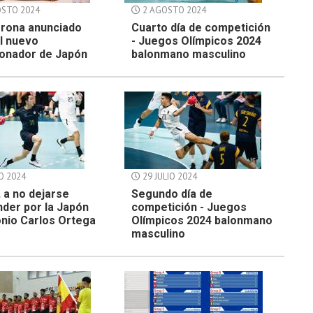
STO 2024
2 AGOSTO 2024
erona anunciado
Cuarto día de competición
l nuevo
- Juegos Olímpicos 2024
ionador de Japón
balonmano masculino
IO 2024
29 JULIO 2024
 a no dejarse
Segundo día de
der por la Japón
competición - Juegos
onio Carlos Ortega
Olímpicos 2024 balonmano
masculino