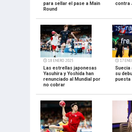
para sellar el pase a Main
contra
Round
18 ENERO 2025
17 ENE
Las estrellas japonesas
Suecia 
Yasuhira y Yoshida han
su debu
renunciado al Mundial por
puesta 
no cobrar