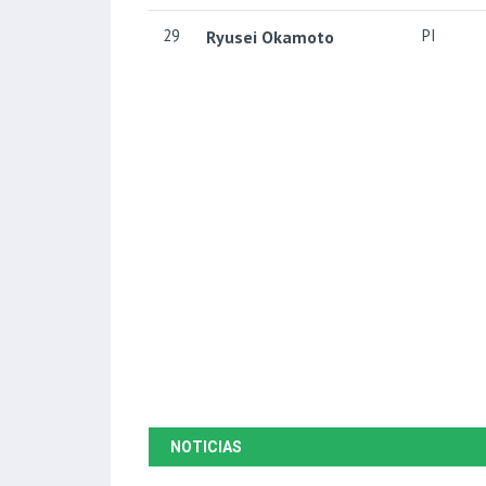
29
PI
Ryusei Okamoto
NOTICIAS