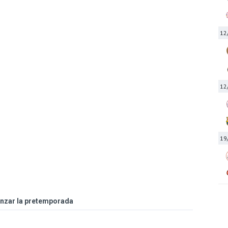
12
12
19
enzar la pretemporada