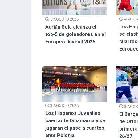
4 AGOS
5 AGOSTO 2026
Los His
Adrián Sola alcanza el
se clasi
top-5 de goleadores en el
cuartos 
Europeo Juvenil 2026
Europeo
3 AGOSTO 2026
3 AGOS
Los Hispanos Juveniles
El Barça
caen ante Dinamarca y se
de Oriol
jugarán el pase a cuartos
primera 
ante Polonia
26/27