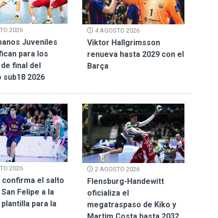
TO 2026
4 AGOSTO 2026
panos Juveniles
Viktor Hallgrimsson
fican para los
renueva hasta 2029 con el
de final del
Barça
 sub18 2026
TO 2026
2 AGOSTO 2026
 confirma el salto
Flensburg-Handewitt
 San Felipe a la
oficializa el
plantilla para la
megatraspaso de Kiko y
Martim Costa hasta 2032