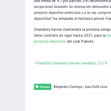
una media de 4,7 por partido, y el decimosexto
excepcional lanzador. Su renovación demuestra 
proyecto deportivo ambicioso y a la vez comprom
deportistas
" ha señalado el histórico pivote fra
Chambery Savoie mantendrá la próxima tempor
tiene contrato en vigor hasta 2025, para la
ll
proyecto deportivo
del club francés.
-
Plantilla Chambery Savoie Handball 23/24
,
Alejandro Costoya
Iosu Goñi Leoz
Temas