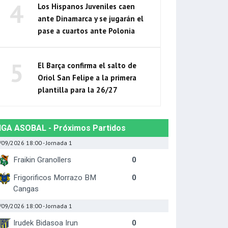
4
Los Hispanos Juveniles caen
ante Dinamarca y se jugarán el
pase a cuartos ante Polonia
5
El Barça confirma el salto de
Oriol San Felipe a la primera
plantilla para la 26/27
IGA ASOBAL - Próximos Partidos
/09/2026 18:00
- Jornada 1
Fraikin Granollers
0
Frigorificos Morrazo BM
0
Cangas
/09/2026 18:00
- Jornada 1
Irudek Bidasoa Irun
0