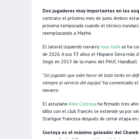
Dos jugadores muy importantes en los es
contrato el próximo mes de junio. Ambos estará
próxima temporada cuando el técnico irundarra
reemplazando a Mathé.
El lateral izquierdo navarro
Iosu Goñi
se ha co
de 2026. A sus 33 años el Hispano lleva más 
llegó en 2013 de la mano del PAUC Handball.
"
Un jugador que sabe hacer de todo tanto en de
siempre al servicio del equipo
" ha comentado el 
navarro.
El asturiano
Alex Costoya
ha firmado tres año
idilio con el club francés se extiende ya por se
Starligue francesa después de cerrar etapa en
Costoya es el máximo goleador del Chamber