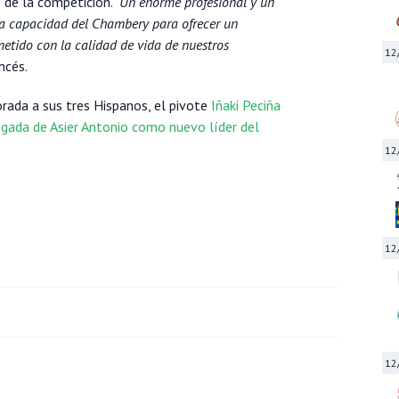
 de la competición. "
Un enorme profesional y un
la capacidad del Chambery para ofrecer un
etido con la calidad de vida de nuestros
12
ncés.
ada a sus tres Hispanos, el pivote
Iñaki Peciña
egada de Asier Antonio como nuevo líder del
12
12
12