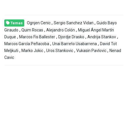
,
,
Ognjen Cenic
Sergio Sanchez Vidan
Guido Bayo
Temas
,
,
,
Giraudo
Quim Rocas
Alejandro Colón
Miguel Ángel Martín
,
,
,
,
Duque
Marcos Fis Ballester
Djordje Drasko
Andrija Stankov
,
,
Marcos García Peñacoba
Unai Barreto Usabarrena
David Tot
,
,
,
,
Meljkuti
Marko Jokic
Uros Stankovic
Vukasin Pavlovic
Nenad
Cavic