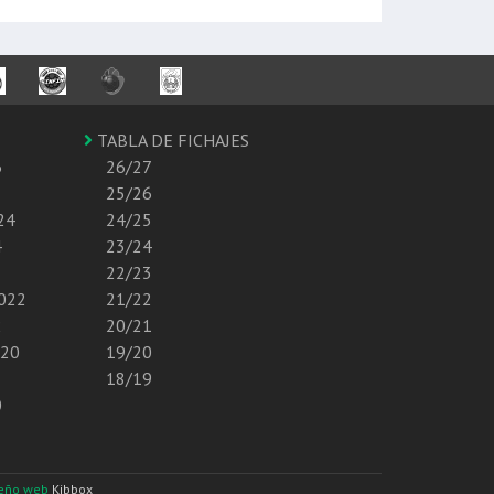
TABLA DE FICHAJES
6
26/27
25/26
24
24/25
4
23/24
22/23
2022
21/22
2
20/21
020
19/20
18/19
0
seño web
Kibbox