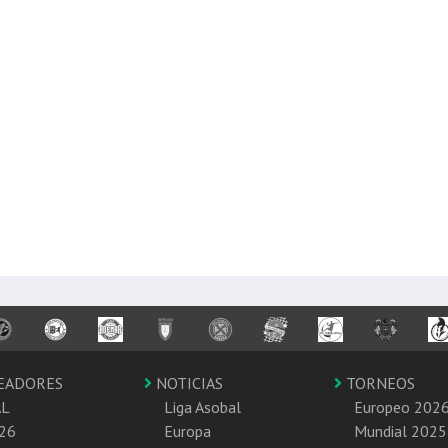
EADORES
NOTICIAS
TORNEOS
AL
Liga Asobal
Europeo 202
26
Europa
Mundial 2025