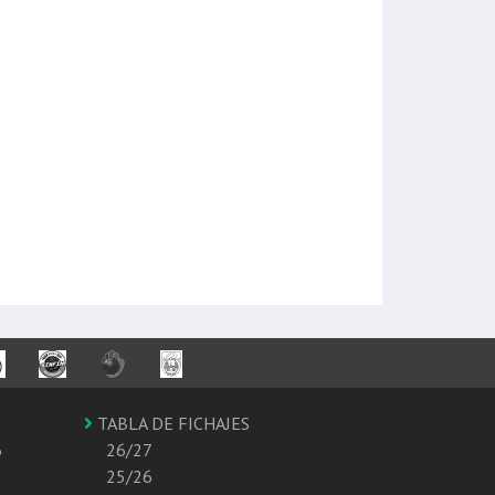
TABLA DE FICHAJES
6
26/27
25/26