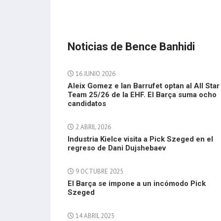
Noticias de Bence Banhidi
16 JUNIO 2026
Aleix Gomez e Ian Barrufet optan al All Star
Team 25/26 de la EHF. El Barça suma ocho
candidatos
2 ABRIL 2026
Industria Kielce visita a Pick Szeged en el
regreso de Dani Dujshebaev
9 OCTUBRE 2025
El Barça se impone a un incómodo Pick
Szeged
14 ABRIL 2025