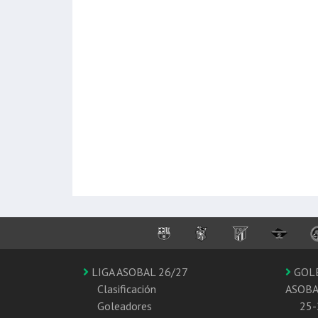
LIGA ASOBAL 26/27
GOL
Clasificación
ASOB
Goleadores
25-