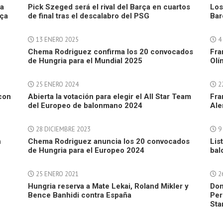
 a
Pick Szeged será el rival del Barça en cuartos
Los
rça
de final tras el descalabro del PSG
Bar
13 ENERO 2025
4
Chema Rodriguez confirma los 20 convocados
Fra
de Hungria para el Mundial 2025
Olí
25 ENERO 2024
2
con
Abierta la votación para elegir el All Star Team
Fra
del Europeo de balonmano 2024
Ale
28 DICIEMBRE 2023
9
n
Chema Rodriguez anuncia los 20 convocados
Lis
de Hungria para el Europeo 2024
bal
25 ENERO 2021
2
Hungria reserva a Mate Lekai, Roland Mikler y
Dom
Bence Banhidi contra España
Per
Sta