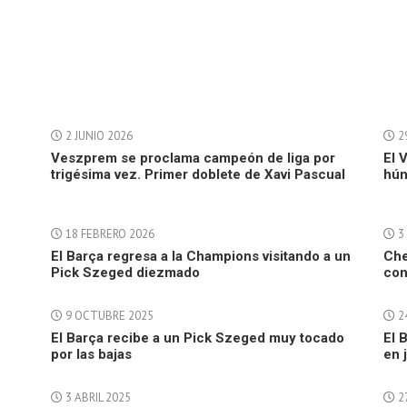
2 JUNIO 2026
2
Veszprem se proclama campeón de liga por
El 
trigésima vez. Primer doblete de Xavi Pascual
hún
18 FEBRERO 2026
3
El Barça regresa a la Champions visitando a un
Che
Pick Szeged diezmado
con
9 OCTUBRE 2025
24
El Barça recibe a un Pick Szeged muy tocado
El 
por las bajas
en 
3 ABRIL 2025
2