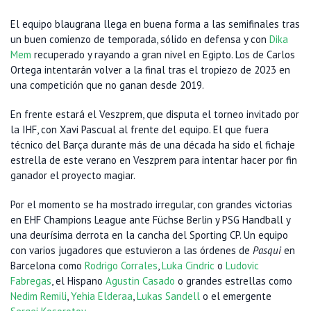
El equipo blaugrana llega en buena forma a las semifinales tras
un buen comienzo de temporada, sólido en defensa y con
Dika
Mem
recuperado y rayando a gran nivel en Egipto. Los de Carlos
Ortega intentarán volver a la final tras el tropiezo de 2023 en
una competición que no ganan desde 2019.
En frente estará el Veszprem, que disputa el torneo invitado por
la IHF, con Xavi Pascual al frente del equipo. El que fuera
técnico del Barça durante más de una década ha sido el fichaje
estrella de este verano en Veszprem para intentar hacer por fin
ganador el proyecto magiar.
Por el momento se ha mostrado irregular, con grandes victorias
en EHF Champions League ante Füchse Berlin y PSG Handball y
una deurísima derrota en la cancha del Sporting CP. Un equipo
con varios jugadores que estuvieron a las órdenes de
Pasqui
en
Barcelona como
Rodrigo Corrales
,
Luka Cindric
o
Ludovic
Fabregas
, el Hispano
Agustin Casado
o grandes estrellas como
Nedim Remili
,
Yehia Elderaa
,
Lukas Sandell
o el emergente