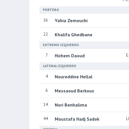
PORTERO
16
Yahia Zemouchi
22
Khalifa Ghedbane
EXTREMO IZQUIERDO
7
E
Hichem Daoud
LATERAL IZQUIERDO
4
Noureddine Hellal
6
Messaoud Berkous
14
Nori Benhalima
44
L
Moustafa Hadj Sadok