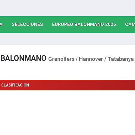
(CURRENT)
(CURRENT)
(CURRE
A
SELECCIONES
EUROPEO BALONMANO 2026
CAM
E BALONMANO
Granollers / Hannover / Tatabanya
 CLASIFICACION