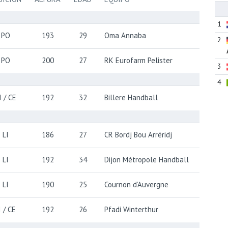
1
PO
193
29
Oma Annaba
2
PO
200
27
RK Eurofarm Pelister
3
4
I / CE
192
32
Billere Handball
LI
186
27
CR Bordj Bou Arréridj
LI
192
34
Dijon Métropole Handball
LI
190
25
Cournon d’Auvergne
I / CE
192
26
Pfadi Winterthur