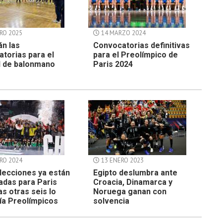
RO 2025
14 MARZO 2024
án las
Convocatorias definitivas
torias para el
para el Preolímpico de
l de balonmano
Paris 2024
RO 2024
13 ENERO 2023
lecciones ya están
Egipto deslumbra ante
cadas para Paris
Croacia, Dinamarca y
as otras seis lo
Noruega ganan con
ía Preolímpicos
solvencia