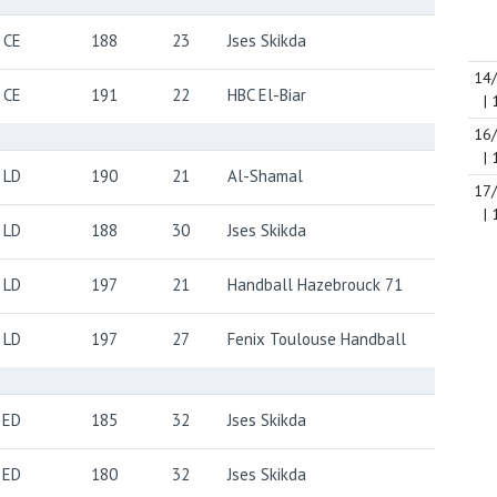
CE
188
23
Jses Skikda
14
CE
191
22
HBC El-Biar
| 
16
| 
LD
190
21
Al-Shamal
17
| 
LD
188
30
Jses Skikda
LD
197
21
Handball Hazebrouck 71
LD
197
27
Fenix Toulouse Handball
ED
185
32
Jses Skikda
ED
180
32
Jses Skikda