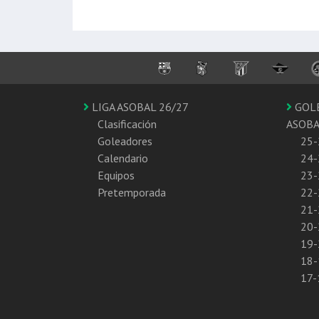
LIGA ASOBAL 26/27
GOL
Clasificación
ASOB
Goleadores
25-
Calendario
24-
Equipos
23-
Pretemporada
22-
21-
20-
19-
18-
17-