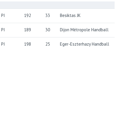
PI
192
33
Besiktas JK
PI
189
30
Dijon Métropole Handball
PI
198
25
Eger-Eszterhazy Handball