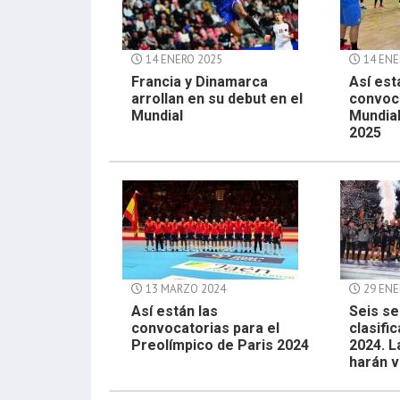
14 ENERO 2025
14 ENE
Francia y Dinamarca
Así est
arrollan en su debut en el
convoca
Mundial
Mundia
2025
13 MARZO 2024
29 ENE
Así están las
Seis se
convocatorias para el
clasifi
Preolímpico de Paris 2024
2024. L
harán v