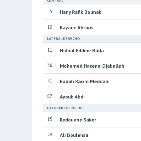
CENTRAL
5
Hany Rafik Bounab
13
Rayane Abrous
LATERAL DERECHO
11
Nidhal Eddine Blida
36
Mohamed Hacene-Djaballah
41
Rabah Racim Meddahi
87
Ayoub Abdi
EXTREMO DERECHO
15
Redouane Saker
28
Ali Boulehsa