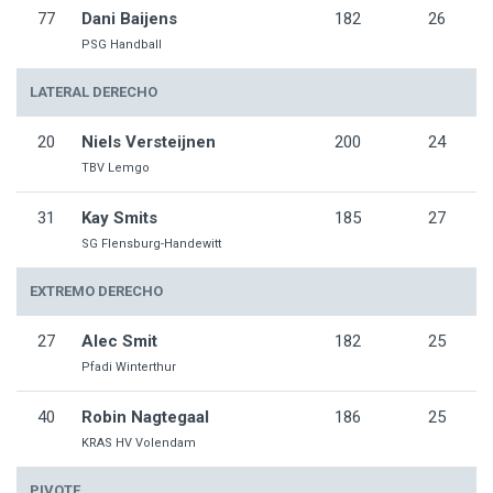
77
Dani Baijens
182
26
PSG Handball
LATERAL DERECHO
20
Niels Versteijnen
200
24
TBV Lemgo
31
Kay Smits
185
27
SG Flensburg-Handewitt
EXTREMO DERECHO
27
Alec Smit
182
25
Pfadi Winterthur
40
Robin Nagtegaal
186
25
KRAS HV Volendam
PIVOTE