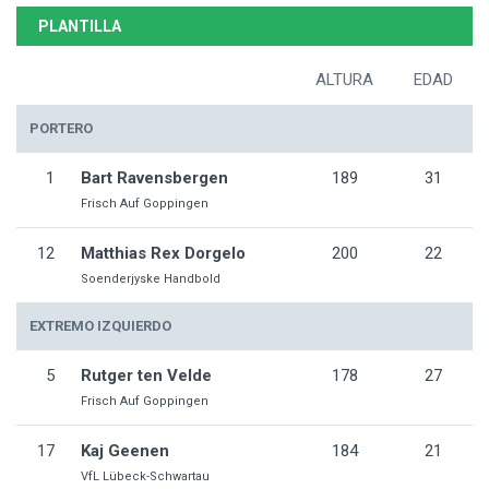
PLANTILLA
ALTURA
EDAD
PORTERO
1
Bart Ravensbergen
189
31
Frisch Auf Goppingen
12
Matthias Rex Dorgelo
200
22
Soenderjyske Handbold
EXTREMO IZQUIERDO
5
Rutger ten Velde
178
27
Frisch Auf Goppingen
17
Kaj Geenen
184
21
VfL Lübeck-Schwartau