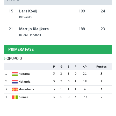
15
Lars Kooij
199
24
RK Vardar
21
Martijn Kleijkers
188
23
Billere Handball
PRIMERA FASE
GRUPO D
P
G
E
P
+/-
Puntos
1
3
2
1
0
21
5
Hungria
2
3
2
0
1
18
4
Holanda
3
3
1
1
1
4
3
Macedonia
4
3
0
0
3
-43
0
Guinea