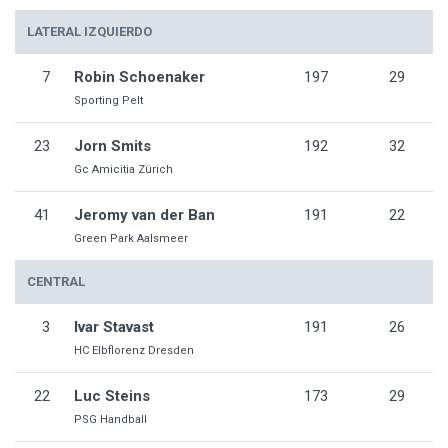
LATERAL IZQUIERDO
7
Robin Schoenaker
197
29
Sporting Pelt
23
Jorn Smits
192
32
Gc Amicitia Zürich
41
Jeromy van der Ban
191
22
Green Park Aalsmeer
CENTRAL
3
Ivar Stavast
191
26
HC Elbflorenz Dresden
22
Luc Steins
173
29
PSG Handball