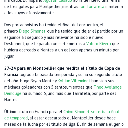
marcador. El Hispano
Agustin Casado
abría de nuevo una renta
de tres goles para Montpellier, mientras
Ian Tarrafeta
mantenía
a los suyos ofensivamente.
Dos protagonistas ha tenido el final del encuentro, el
primero
Diego Simonet
, que ha tenido que dejar el partido por un
esguince. El segundo y más relevante ha sido e nuevo
Desbonnet, que le paraba un siete metros a
Valero Rivera
que
hubiera acercado a Nantes a un gol con apenas un minuto por
jugar.
27-24 para un Montpellier que reedita el título de Copa de
Francia
logrado la pasada temporada y suma su segundo título
del año. Hugo Bryan Monte y
Kyllian Villeminot
han sido sus
máximos goleadores con 5 tantos, mientras que
Theo Avelange
Demouge
ha sumado 5, uno más que Tarrafeta, por parte del
Nantes.
Último título en Francia para el
Chino Simonet, se retira a final
de temporad
, al estar descartado el Montpellier desde hace
meses de la lucha por el título de liga. El fin de semana el genio