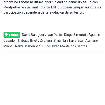
argentino tendrá la última oportunidad de ganar un título con
Montpellier en la Final Four de EHF European League, aunque su
participación dependerá de la evolución de su lesión.
,
,
,
David Balaguer
Ivan Pesic
Diego Simonet
Agustin
Temas
,
,
,
,
Casado
Thibaud Briet
Zvonimir Srna
Ian Tarrafeta
Aymeric
,
,
Minne
Remi Desbonnet
Hugo Bryan Monte dos Santos